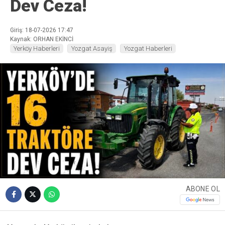
Dev Ceza!
Giriş: 18-07-2026 17:47
Kaynak: ORHAN EKİNCİ
Yerköy Haberleri
Yozgat Asayiş
Yozgat Haberleri
ABONE OL