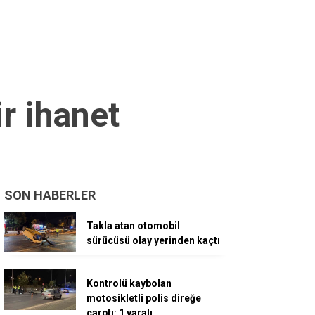
r ihanet
SON HABERLER
Takla atan otomobil
sürücüsü olay yerinden kaçtı
Kontrolü kaybolan
motosikletli polis direğe
çarptı: 1 yaralı