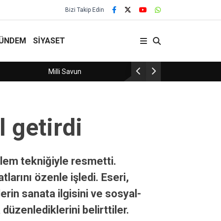
Bizi Takip Edin
ÜNDEM
SİYASET
Yozgat’taki sünnet şöleninde 30 çocuk sünnet
 getirdi
lem tekniğiyle resmetti.
arını özenle işledi. Eseri,
rin sanata ilgisini ve sosyal-
zenlediklerini belirttiler.