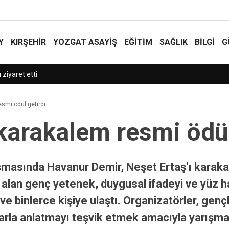
Y
KIRŞEHİR
YOZGAT ASAYIŞ
EĞİTİM
SAĞLIK
BİLGİ
G
iyaret etti
esmi ödül getirdi
 karakalem resmi ödül
ışmasında Havanur Demir, Neşet Ertaş’ı karaka
alan genç yetenek, duygusal ifadeyi ve yüz hatl
 binlerce kişiye ulaştı. Organizatörler, gençle
rla anlatmayı teşvik etmek amacıyla yarışma dü