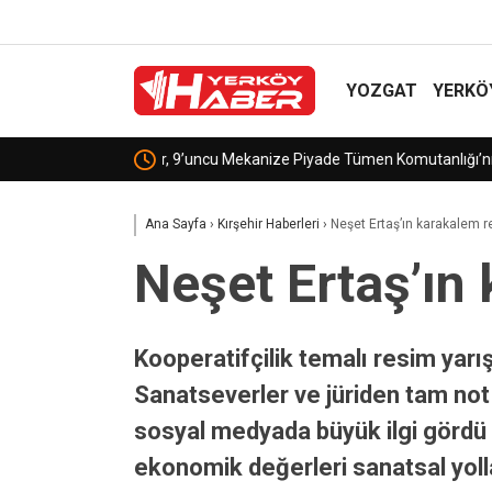
YOZGAT
YERKÖ
Milli Savunma Bakanı Güler, Barbarlık Müzesi’ni z
Ana Sayfa
›
Kırşehir Haberleri
›
Neşet Ertaş’ın karakalem r
Neşet Ertaş’ın
Kooperatifçilik temalı resim yar
Sanatseverler ve jüriden tam not 
sosyal medyada büyük ilgi gördü ve
ekonomik değerleri sanatsal yolla