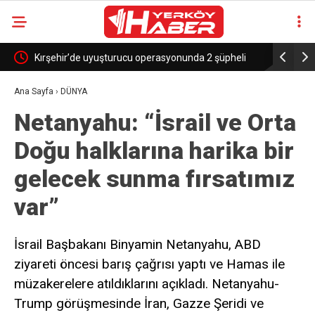
Kırşehir’de uyuşturucu operasyonunda 2 şüpheli
Anahtar Pa
tutuklandı
haber alm
Ana Sayfa
›
DÜNYA
Netanyahu: “İsrail ve Orta
biridir”
Doğu halklarına harika bir
gelecek sunma fırsatımız
var”
İsrail Başbakanı Binyamin Netanyahu, ABD
ziyareti öncesi barış çağrısı yaptı ve Hamas ile
müzakerelere atıldıklarını açıkladı. Netanyahu-
Trump görüşmesinde İran, Gazze Şeridi ve