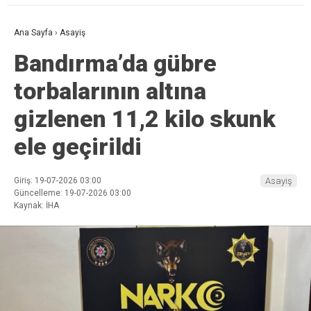
Ana Sayfa
›
Asayiş
Bandırma’da gübre
torbalarının altına
gizlenen 11,2 kilo skunk
ele geçirildi
Giriş: 19-07-2026 03:00
Asayiş
Güncelleme: 19-07-2026 03:00
Kaynak: İHA