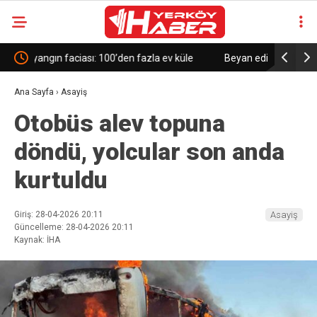
le
Beyan edilmeyen 395,49 gram altın takılar gümrüğe
Trump’ta
takıldı
Kanada’ya
Ana Sayfa
›
Asayiş
Otobüs alev topuna
döndü, yolcular son anda
kurtuldu
Giriş: 28-04-2026 20:11
Asayiş
Güncelleme: 28-04-2026 20:11
Kaynak: İHA