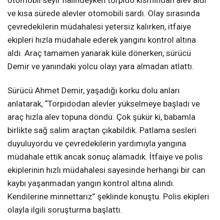
otomobil seyir halindeyken torpido kısmından alev aldı
ve kısa sürede alevler otomobili sardı. Olay sırasında
çevredekilerin müdahalesi yetersiz kalırken, itfaiye
ekipleri hızla müdahale ederek yangını kontrol altına
aldı. Araç tamamen yanarak küle dönerken, sürücü
Demir ve yanındaki yolcu olayı yara almadan atlattı.
Sürücü Ahmet Demir, yaşadığı korku dolu anları
anlatarak, “Torpidodan alevler yükselmeye başladı ve
araç hızla alev topuna döndü. Çok şükür ki, babamla
birlikte sağ salim araçtan çıkabildik. Patlama sesleri
duyuluyordu ve çevredekilerin yardımıyla yangına
müdahale ettik ancak sonuç alamadık. İtfaiye ve polis
ekiplerinin hızlı müdahalesi sayesinde herhangi bir can
kaybı yaşanmadan yangın kontrol altına alındı.
Kendilerine minnettarız” şeklinde konuştu. Polis ekipleri
olayla ilgili soruşturma başlattı.