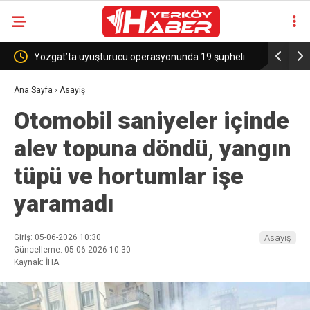
Yozgat’ta uyuşturucu operasyonunda 19 şüpheli
Sekili Köy
yakalandı
Ana Sayfa
›
Asayiş
Otomobil saniyeler içinde
alev topuna döndü, yangın
tüpü ve hortumlar işe
yaramadı
Giriş: 05-06-2026 10:30
Asayiş
Güncelleme: 05-06-2026 10:30
Kaynak: İHA