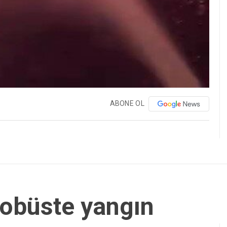
ABONE OL
robüste yangın