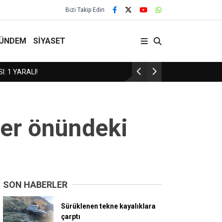
Bizi Takip Edin
ÜNDEM
SİYASET
Yozgat Karate Takımından Bronz Madalya!
ler önündeki
SON HABERLER
Sürüklenen tekne kayalıklara
çarptı