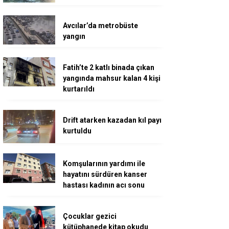
Avcılar’da metrobüste
yangın
Fatih’te 2 katlı binada çıkan
yangında mahsur kalan 4 kişi
kurtarıldı
Drift atarken kazadan kıl payı
kurtuldu
Komşularının yardımı ile
hayatını sürdüren kanser
hastası kadının acı sonu
Çocuklar gezici
kütüphanede kitap okudu