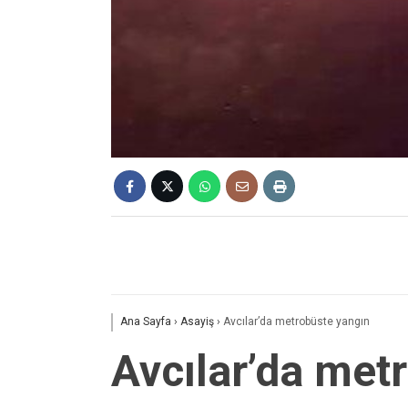
Ana Sayfa
›
Asayiş
›
Avcılar’da metrobüste yangın
Avcılar’da met