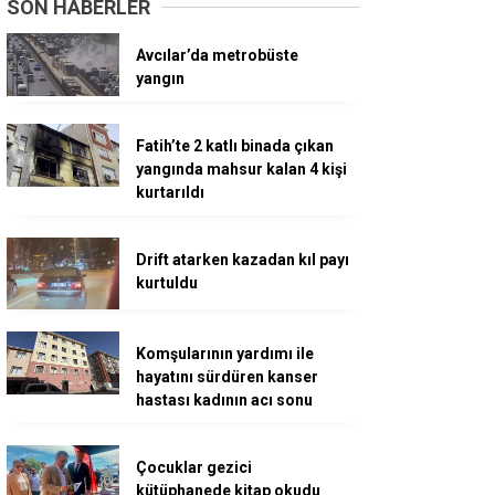
SON HABERLER
Avcılar’da metrobüste
yangın
Fatih’te 2 katlı binada çıkan
yangında mahsur kalan 4 kişi
kurtarıldı
Drift atarken kazadan kıl payı
kurtuldu
Komşularının yardımı ile
hayatını sürdüren kanser
hastası kadının acı sonu
Çocuklar gezici
kütüphanede kitap okudu