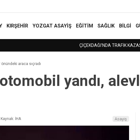
Y
KIRŞEHİR
YOZGAT ASAYIŞ
EĞİTİM
SAĞLIK
BİLGİ
G
r önündeki araca sıçradı
 otomobil yandı, alev
Kaynak: İHA
Asayiş