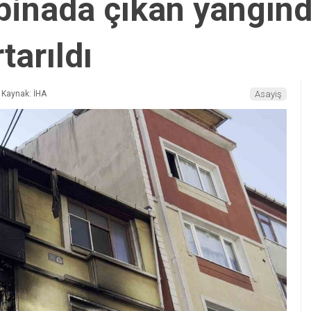
ı binada çıkan yangı
tarıldı
Kaynak: İHA
Asayiş