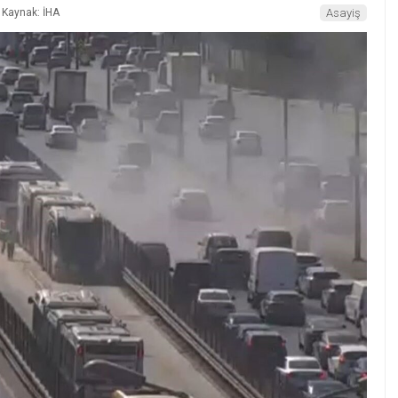
Kaynak: İHA
Asayiş