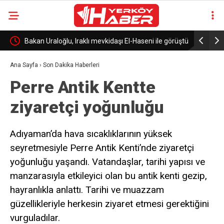
n
Bakan Uraloğlu, Iraklı mevkidaşı El-Haseni ile görüştü
Kırşehir’d
Ana Sayfa
›
Son Dakika Haberleri
Perre Antik Kentte
ziyaretçi yoğunluğu
Adıyaman’da hava sıcaklıklarının yüksek
seyretmesiyle Perre Antik Kenti’nde ziyaretçi
yoğunluğu yaşandı. Vatandaşlar, tarihi yapısı ve
manzarasıyla etkileyici olan bu antik kenti gezip,
hayranlıkla anlattı. Tarihi ve muazzam
güzellikleriyle herkesin ziyaret etmesi gerektiğini
vurguladılar.