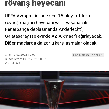
rövanş heyecanı
UEFA Avrupa Ligi’nde son 16 play-off turu
rövanş maçları heyecanı yarın yaşanacak.
Fenerbahçe deplasmanda Anderlecht’i,
Galatasaray ise evinde AZ Alkmaar’ı ağırlayacak.
Diğer maçlarda da zorlu karşılaşmalar olacak.
Giriş: 19-02-2025 10:07
Son Dakika Haberleri
Güncelleme: 19-02-2025 10:07
Kaynak: İHA