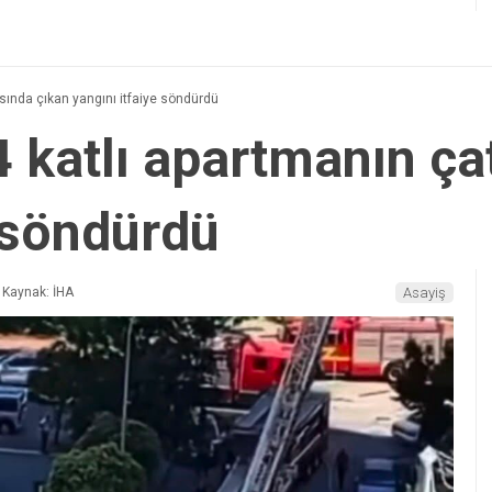
ısında çıkan yangını itfaiye söndürdü
4 katlı apartmanın ça
e söndürdü
Kaynak: İHA
Asayiş