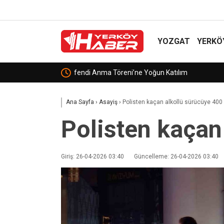
YOZGAT
YERKÖ
Sabri Ülker Vakfı’ndan çocukların sağlıklı gelişim
Ana Sayfa
›
Asayiş
›
Polisten kaçan alkollü sürücüye 400
Polisten kaçan
Giriş: 26-04-2026 03:40
Güncelleme: 26-04-2026 03:40