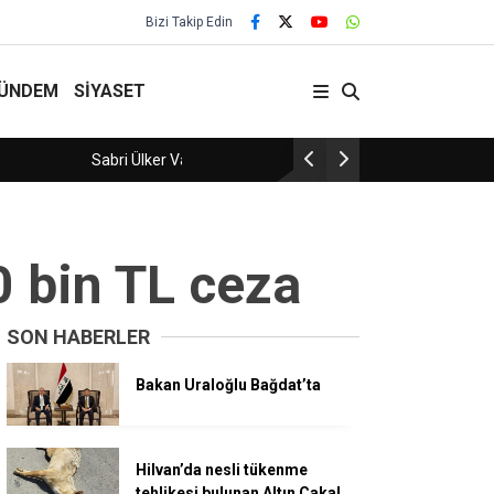
Bizi Takip Edin
ÜNDEM
SİYASET
Aranan Şahıs Yakalandı!
0 bin TL ceza
SON HABERLER
Bakan Uraloğlu Bağdat’ta
Hilvan’da nesli tükenme
tehlikesi bulunan Altın Çakal