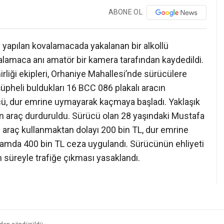
ABONE OL
n yapılan kovalamacada yakalanan bir alkollü
lamaca anı amatör bir kamera tarafından kaydedildi.
liği ekipleri, Orhaniye Mahallesi’nde sürücülere
 şüpheli buldukları 16 BCC 086 plakalı aracın
cü, dur emrine uymayarak kaçmaya başladı. Yaklaşık
an araç durduruldu. Sürücü olan 28 yaşındaki Mustafa
llü araç kullanmaktan dolayı 200 bin TL, dur emrine
mda 400 bin TL ceza uygulandı. Sürücünün ehliyeti
gün süreyle trafiğe çıkması yasaklandı.