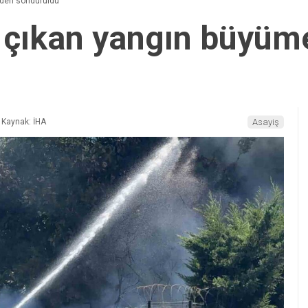
eden söndürüldü
a çıkan yangın büyü
Kaynak: İHA
Asayiş