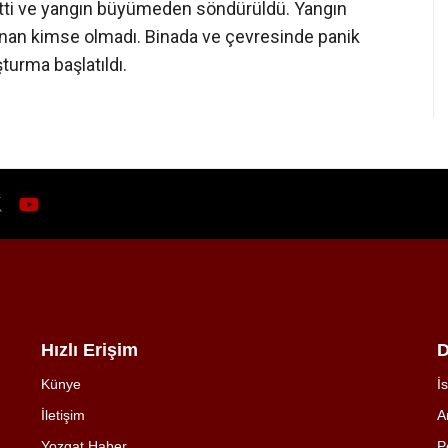
e etti ve yangın büyümeden söndürüldü. Yangın
anan kimse olmadı. Binada ve çevresinde panik
turma başlatıldı.
Hızlı Erişim
D
Künye
İ
İletişim
A
Yozgat Haber
P