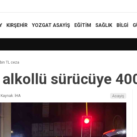
Y
KIRŞEHİR
YOZGAT ASAYIŞ
EĞİTİM
SAĞLIK
BİLGİ
G
i için Global Bilim Platformu
 bin TL ceza
 alkollü sürücüye 40
Kaynak: İHA
Asayiş