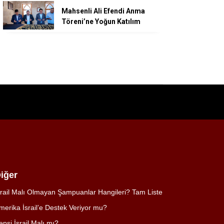
Mahsenli Ali Efendi Anma
Töreni’ne Yoğun Katılım
iğer
srail Malı Olmayan Şampuanlar Hangileri? Tam Liste
merika İsrail’e Destek Veriyor mu?
epsi İsrail Malı mı?