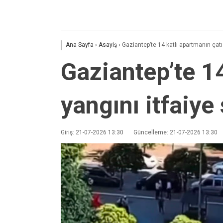
Ana Sayfa
›
Asayiş
›
Gaziantep’te 14 katlı apartmanın çat
Gaziantep’te 1
yangını itfaiy
Giriş: 21-07-2026 13:30
Güncelleme: 21-07-2026 13:30