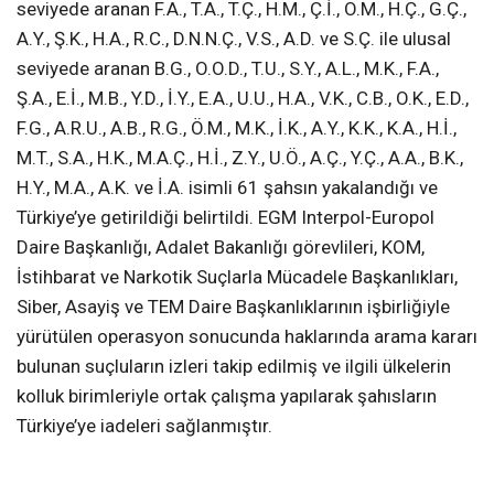
seviyede aranan F.A., T.A., T.Ç., H.M., Ç.İ., O.M., H.Ç., G.Ç.,
A.Y., Ş.K., H.A., R.C., D.N.N.Ç., V.S., A.D. ve S.Ç. ile ulusal
seviyede aranan B.G., O.O.D., T.U., S.Y., A.L., M.K., F.A.,
Ş.A., E.İ., M.B., Y.D., İ.Y., E.A., U.U., H.A., V.K., C.B., O.K., E.D.,
F.G., A.R.U., A.B., R.G., Ö.M., M.K., İ.K., A.Y., K.K., K.A., H.İ.,
M.T., S.A., H.K., M.A.Ç., H.İ., Z.Y., U.Ö., A.Ç., Y.Ç., A.A., B.K.,
H.Y., M.A., A.K. ve İ.A. isimli 61 şahsın yakalandığı ve
Türkiye’ye getirildiği belirtildi. EGM Interpol-Europol
Daire Başkanlığı, Adalet Bakanlığı görevlileri, KOM,
İstihbarat ve Narkotik Suçlarla Mücadele Başkanlıkları,
Siber, Asayiş ve TEM Daire Başkanlıklarının işbirliğiyle
yürütülen operasyon sonucunda haklarında arama kararı
bulunan suçluların izleri takip edilmiş ve ilgili ülkelerin
kolluk birimleriyle ortak çalışma yapılarak şahısların
Türkiye’ye iadeleri sağlanmıştır.