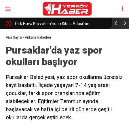
Türk Hava Kuvvetleri’nden Kıbrıs Adası’nın
Bakan Gül
güneyinde eğitim uçuşu
araya geld
Ana Sayfa
›
Ankara Haberleri
Pursaklar’da yaz spor
okulları başlıyor
Pursaklar Belediyesi, yaz spor okullarına ücretsiz
kayıt başlattı. İlçede yaşayan 7-14 yaş arası
çocuklar, farklı spor branşlarında eğitim
alabilecekler. Eğitimler Temmuz ayında
başlayacak ve hafta içi belirli günlerde çeşitli
okullarda gerçekleştirilecek.