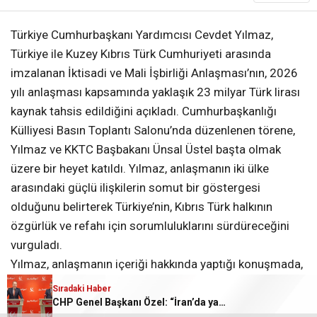
Türkiye Cumhurbaşkanı Yardımcısı Cevdet Yılmaz,
Türkiye ile Kuzey Kıbrıs Türk Cumhuriyeti arasında
imzalanan İktisadi ve Mali İşbirliği Anlaşması’nın, 2026
yılı anlaşması kapsamında yaklaşık 23 milyar Türk lirası
kaynak tahsis edildiğini açıkladı. Cumhurbaşkanlığı
Külliyesi Basın Toplantı Salonu’nda düzenlenen törene,
Yılmaz ve KKTC Başbakanı Ünsal Üstel başta olmak
üzere bir heyet katıldı. Yılmaz, anlaşmanın iki ülke
arasındaki güçlü ilişkilerin somut bir göstergesi
olduğunu belirterek Türkiye’nin, Kıbrıs Türk halkının
özgürlük ve refahı için sorumluluklarını sürdüreceğini
vurguladı.
Yılmaz, anlaşmanın içeriği hakkında yaptığı konuşmada,
21 milyar lirasının yeni ödenek olduğunu belirterek
Sıradaki Haber
devirlerle birlikte toplamda yaklaşık 23 milyar Türk
CHP Genel Başkanı Özel: “İran’da yaşananlar, dünyadaki tüm ülkelerin ekonomilerine zarar veriyor”