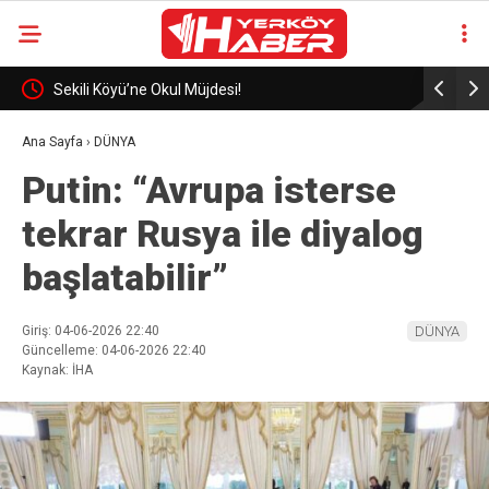
eli
Sekili Köyü’ne Okul Müjdesi!
29 Yıllık 
Ana Sayfa
›
DÜNYA
Putin: “Avrupa isterse
tekrar Rusya ile diyalog
başlatabilir”
Giriş: 04-06-2026 22:40
DÜNYA
Güncelleme: 04-06-2026 22:40
Kaynak: İHA