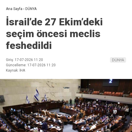
Ana Sayfa
›
DÜNYA
İsrail’de 27 Ekim’deki
seçim öncesi meclis
feshedildi
Giriş: 17-07-2026 11:20
DÜNYA
Güncelleme: 17-07-2026 11:20
Kaynak: İHA