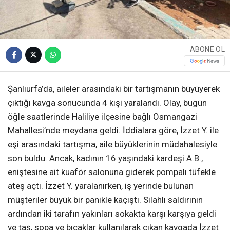
ABONE OL
Şanlıurfa’da, aileler arasındaki bir tartışmanın büyüyerek
çıktığı kavga sonucunda 4 kişi yaralandı. Olay, bugün
öğle saatlerinde Haliliye ilçesine bağlı Osmangazi
Mahallesi’nde meydana geldi. İddialara göre, İzzet Y. ile
eşi arasındaki tartışma, aile büyüklerinin müdahalesiyle
son buldu. Ancak, kadının 16 yaşındaki kardeşi A.B.,
eniştesine ait kuaför salonuna giderek pompalı tüfekle
ateş açtı. İzzet Y. yaralanırken, iş yerinde bulunan
müşteriler büyük bir panikle kaçıştı. Silahlı saldırının
ardından iki tarafın yakınları sokakta karşı karşıya geldi
ve taş, sopa ve bıçaklar kullanılarak çıkan kavgada İzzet