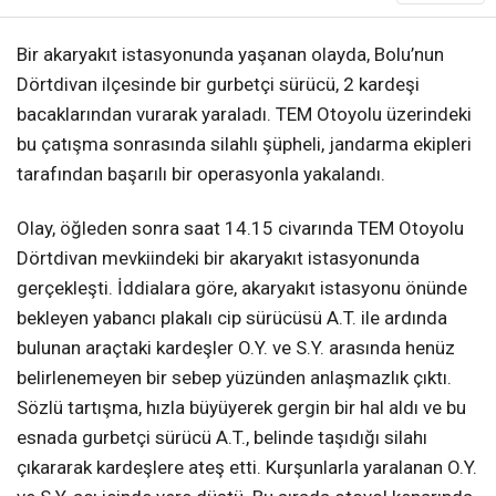
Bir akaryakıt istasyonunda yaşanan olayda, Bolu’nun
Dörtdivan ilçesinde bir gurbetçi sürücü, 2 kardeşi
bacaklarından vurarak yaraladı. TEM Otoyolu üzerindeki
bu çatışma sonrasında silahlı şüpheli, jandarma ekipleri
tarafından başarılı bir operasyonla yakalandı.
Olay, öğleden sonra saat 14.15 civarında TEM Otoyolu
Dörtdivan mevkiindeki bir akaryakıt istasyonunda
gerçekleşti. İddialara göre, akaryakıt istasyonu önünde
bekleyen yabancı plakalı cip sürücüsü A.T. ile ardında
bulunan araçtaki kardeşler O.Y. ve S.Y. arasında henüz
belirlenemeyen bir sebep yüzünden anlaşmazlık çıktı.
Sözlü tartışma, hızla büyüyerek gergin bir hal aldı ve bu
esnada gurbetçi sürücü A.T., belinde taşıdığı silahı
çıkararak kardeşlere ateş etti. Kurşunlarla yaralanan O.Y.