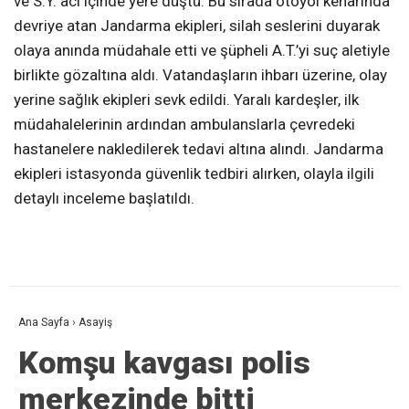
ve S.Y. acı içinde yere düştü. Bu sırada otoyol kenarında
devriye atan Jandarma ekipleri, silah seslerini duyarak
olaya anında müdahale etti ve şüpheli A.T.’yi suç aletiyle
birlikte gözaltına aldı. Vatandaşların ihbarı üzerine, olay
yerine sağlık ekipleri sevk edildi. Yaralı kardeşler, ilk
müdahalelerinin ardından ambulanslarla çevredeki
hastanelere nakledilerek tedavi altına alındı. Jandarma
ekipleri istasyonda güvenlik tedbiri alırken, olayla ilgili
detaylı inceleme başlatıldı.
Ana Sayfa
›
Asayiş
Komşu kavgası polis
merkezinde bitti