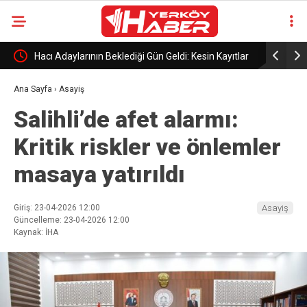
 400
Hacı Adaylarının Beklediği Gün Geldi: Kesin Kayıtlar
Yerköy ve 
Başlıyor!
Ana Sayfa
›
Asayiş
Salihli’de afet alarmı:
Kritik riskler ve önlemler
masaya yatırıldı
Giriş: 23-04-2026 12:00
Asayiş
Güncelleme: 23-04-2026 12:00
Kaynak: İHA