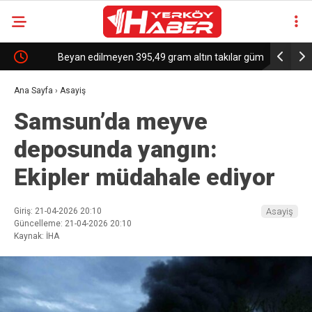
e
Beyan edilmeyen 395,49 gram altın takılar gümrüğe
Trump’tan
takıldı
Kanada’ya 
Ana Sayfa
›
Asayiş
Samsun’da meyve
deposunda yangın:
Ekipler müdahale ediyor
Giriş: 21-04-2026 20:10
Asayiş
Güncelleme: 21-04-2026 20:10
Kaynak: İHA