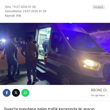
Giriş: 19-07-2026 01:00
Asayiş
Güncelleme: 19-07-2026 01:00
Kaynak: İHA
ABONE OL
Sivas’ta meydana gelen trafik kazasında iki aracın