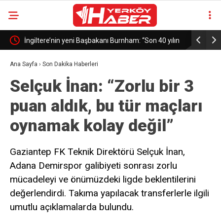
İngiltere’nin yeni Başbakanı Burnham: “Son 40 yılın
Çiçekdağı’
en büyük değişikliklerini hayata geçireceğiz”
Ana Sayfa
›
Son Dakika Haberleri
Selçuk İnan: “Zorlu bir 3
puan aldık, bu tür maçları
oynamak kolay değil”
Gaziantep FK Teknik Direktörü Selçuk İnan,
Adana Demirspor galibiyeti sonrası zorlu
mücadeleyi ve önümüzdeki ligde beklentilerini
değerlendirdi. Takıma yapılacak transferlerle ilgili
umutlu açıklamalarda bulundu.