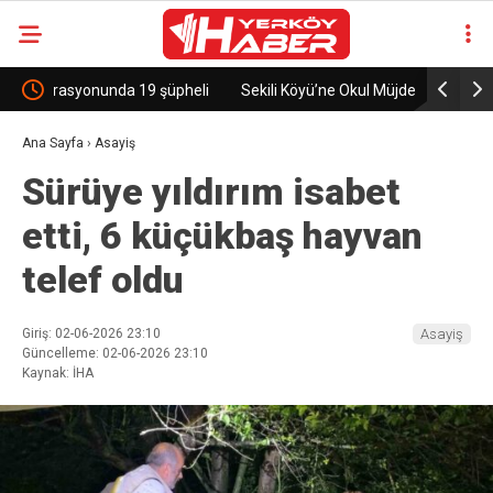
eli
Sekili Köyü’ne Okul Müjdesi!
29 Yıllık 
Ana Sayfa
›
Asayiş
Sürüye yıldırım isabet
etti, 6 küçükbaş hayvan
telef oldu
Giriş: 02-06-2026 23:10
Asayiş
Güncelleme: 02-06-2026 23:10
Kaynak: İHA