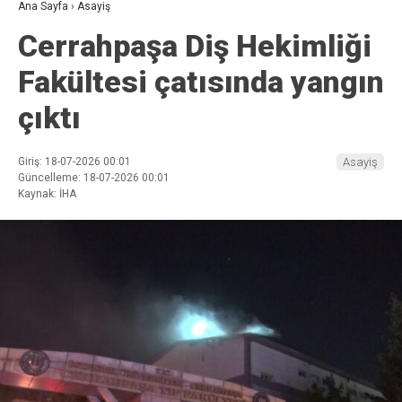
Ana Sayfa
›
Asayiş
Cerrahpaşa Diş Hekimliği
Fakültesi çatısında yangın
çıktı
Giriş: 18-07-2026 00:01
Asayiş
Güncelleme: 18-07-2026 00:01
Kaynak: İHA