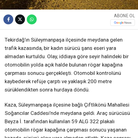
ABONE OL
Tekirdağ’ın Süleymanpaşa ilçesinde meydana gelen
trafik kazasında, bir kadın sürücü şans eseri yara
almadan kurtuldu. Olay, iddiaya göre seyir halindeki bir
otomobilin yolda açık halde bulunan rögar kapağına
çarpması sonucu gerçekleşti. Otomobil kontrolünü
kaybederek refüje çarptı ve yaklaşık 200 metre
sürüklendikten sonra hurdaya döndü.
Kaza, Süleymanpaşa ilçesine bağlı Çiftlikönü Mahallesi
Soğancılar Caddesi’nde meydana geldi. Araç sürücüsü
Beyza İ. tarafından kullanılan 59 ALG 322 plakalı
otomobilin rögar kapağına çarpması sonucu yaşanan
kazada, sürücü olayı yara almadan atlattı. Kaza sonrası