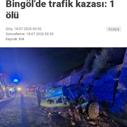
Bingöl’de trafik kazası: 1
ölü
Giriş: 18-07-2026 00:50
Asayiş
Güncelleme: 18-07-2026 00:50
Kaynak: İHA