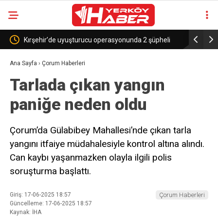
turucu operasyonunda 2 şüpheli
Anahtar Parti Kırşehir İl Başkanı Kay
haber alma hakkının en önemli güv
Ana Sayfa
›
Çorum Haberleri
Tarlada çıkan yangın
biridir”
paniğe neden oldu
Çorum’da Gülabibey Mahallesi’nde çıkan tarla
yangını itfaiye müdahalesiyle kontrol altına alındı.
Can kaybı yaşanmazken olayla ilgili polis
soruşturma başlattı.
Giriş: 17-06-2025 18:57
Çorum Haberleri
Güncelleme: 17-06-2025 18:57
Kaynak: İHA