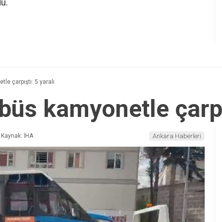
ü.
e çarpıştı: 5 yaralı
büs kamyonetle çarpış
Kaynak: İHA
Ankara Haberleri