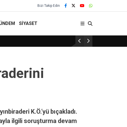
Bizi Takip Edin
ÜNDEM
SİYASET
Yozgat’ta Güvenlik En Üst Seviyede!
raderini
ınbiraderi K.Ö.’yü bıçakladı.
layla ilgili soruşturma devam