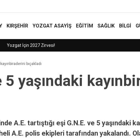
Y
KIRŞEHİR
YOZGAT ASAYIŞ
EĞİTİM
SAĞLIK
BİLGİ
G
 kayınbiraderini bıçakladı
ve 5 yaşındaki kayınbi
e A.E. tartıştığı eşi G.N.E. ve 5 yaşındaki kay
eli A.E. polis ekipleri tarafından yakalandı. O