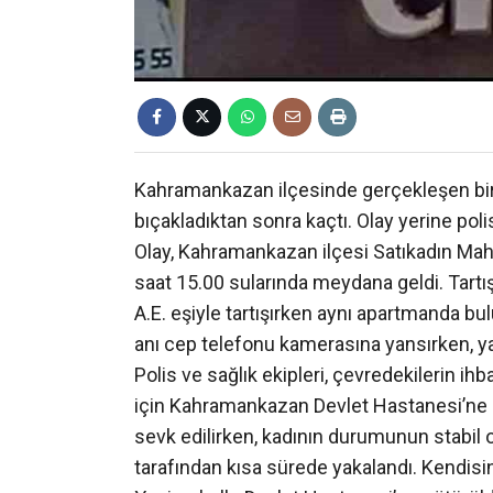
Kahramankazan ilçesinde gerçekleşen bir ol
bıçakladıktan sonra kaçtı. Olay yerine poli
Olay, Kahramankazan ilçesi Satıkadın Ma
saat 15.00 sularında meydana geldi. Tartış
A.E. eşiyle tartışırken aynı apartmanda bul
anı cep telefonu kamerasına yansırken, y
Polis ve sağlık ekipleri, çevredekilerin ihba
için Kahramankazan Devlet Hastanesi’ne ka
sevk edilirken, kadının durumunun stabil old
tarafından kısa sürede yakalandı. Kendisin