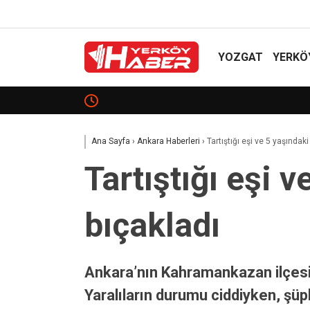
YOZGAT
YERKÖ
Yozgat İçin 2027 Zirvesi!
Ana Sayfa
›
Ankara Haberleri
›
Tartıştığı eşi ve 5 yaşındaki
Tartıştığı eşi 
bıçakladı
Ankara’nın Kahramankazan ilçesind
Yaralıların durumu ciddiyken, şüph