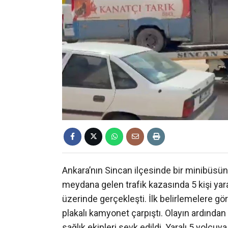
Ankara’nın Sincan ilçesinde bir minibüs
meydana gelen trafik kazasında 5 kişi yar
üzerinde gerçekleşti. İlk belirlemelere gö
plakalı kamyonet çarpıştı. Olayın ardından 
sağlık ekipleri sevk edildi. Yaralı 5 yolcu