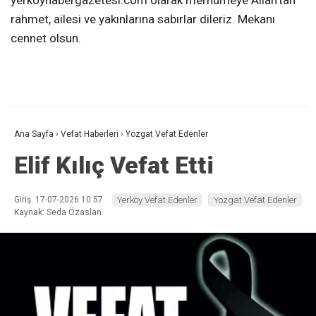
yerkoyhabergazetesi.com olarak merhumeye Allah’tan
rahmet, ailesi ve yakınlarına sabırlar dileriz. Mekanı
cennet olsun.
Ana Sayfa
›
Vefat Haberleri
›
Yozgat Vefat Edenler
Elif Kılıç Vefat Etti
Giriş: 17-07-2026 10:57
Yerköy Vefat Edenler
Yozgat Vefat Edenler
Kaynak: Seda Özaslan