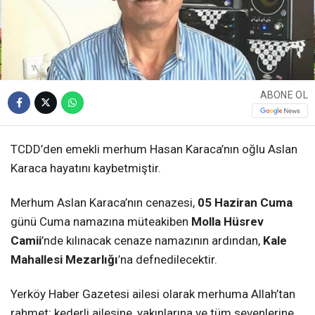
ABONE OL
TCDD’den emekli merhum Hasan Karaca’nın oğlu Aslan
Karaca hayatını kaybetmiştir.
Merhum Aslan Karaca’nın cenazesi,
05 Haziran Cuma
günü Cuma namazına müteakiben
Molla Hüsrev
Camii
’nde kılınacak cenaze namazının ardından,
Kale
Mahallesi Mezarlığı
’na defnedilecektir.
Yerköy Haber Gazetesi ailesi olarak merhuma Allah’tan
rahmet; kederli ailesine, yakınlarına ve tüm sevenlerine