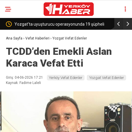
gat’ta uyuşturucu operasyonunda 19 şüpheli
Sekili Köyü’ne Okul Mü
alandı
Ana Sayfa
›
Vefat Haberleri
›
Yozgat Vefat Edenler
TCDD’den Emekli Aslan
Karaca Vefat Etti
Giriş: 04-06-2026 17:21
Yerköy Vefat Edenler
Yozgat Vefat Edenler
Kaynak: Fadime Laleli