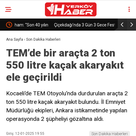
yılın
Çiçekdağı’nda 3 Gün 3 Gece Festival Coşkusu!
Millet bahç
Ana Sayfa
›
Son Dakika Haberleri
TEM’de bir araçta 2 ton
550 litre kaçak akaryakıt
ele geçirildi
Kocaeli’de TEM Otoyolu’nda durdurulan araçta 2
ton 550 litre kaçak akaryakıt bulundu. İl Emniyet
Müdürlüğü ekipleri, Ankara istikametinde yapılan
operasyonda 2 şüpheliyi gözaltına aldı.
Giriş: 12-01-2025 19:55
Son Dakika Haberleri