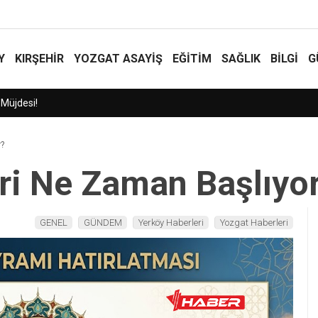
Y
KIRŞEHİR
YOZGAT ASAYIŞ
EĞİTİM
SAĞLIK
BİLGİ
G
r?
eri Ne Zaman Başlıyo
GENEL
GÜNDEM
Yerköy Haberleri
Yozgat Haberleri