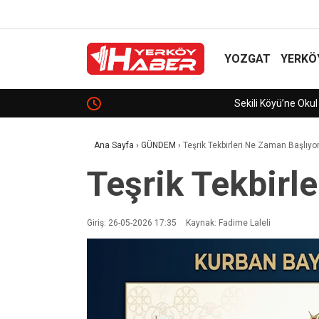
YOZGAT
YERKÖ
Sekili Köyü’ne Okul Müjdesi!
Ana Sayfa
›
GÜNDEM
›
Teşrik Tekbirleri Ne Zaman Başlıyo
Teşrik Tekbirl
Giriş: 26-05-2026 17:35
Kaynak: Fadime Laleli