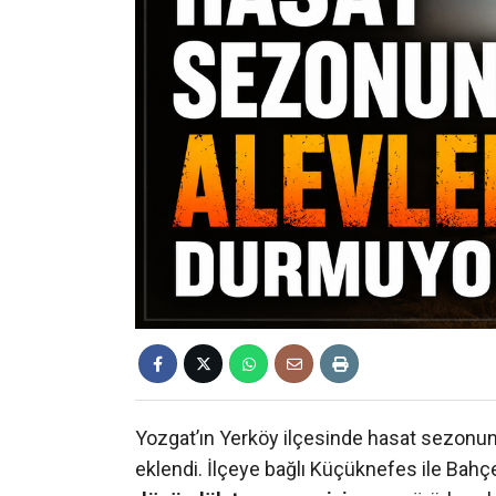
Yozgat’ın Yerköy ilçesinde hasat sezonun
eklendi. İlçeye bağlı Küçüknefes ile Bahç