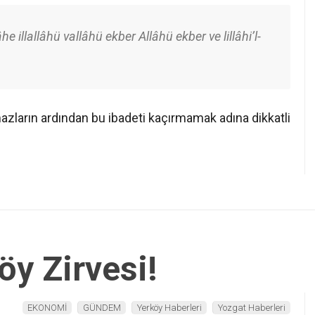
he illallâhü vallâhü ekber Allâhü ekber ve lillâhi’l-
zların ardından bu ibadeti kaçırmamak adına dikkatli
öy Zirvesi!
EKONOMİ
GÜNDEM
Yerköy Haberleri
Yozgat Haberleri