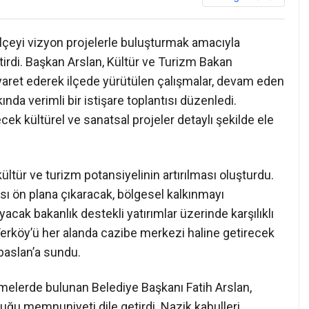
ilçeyi vizyon projelerle buluşturmak amacıyla
tirdi. Başkan Arslan, Kültür ve Turizm Bakan
yaret ederek ilçede yürütülen çalışmalar, devam eden
ında verimli bir istişare toplantısı düzenledi.
ek kültürel ve sanatsal projeler detaylı şekilde ele
tür ve turizm potansiyelinin artırılması oluşturdu.
ası ön plana çıkaracak, bölgesel kalkınmayı
cak bakanlık destekli yatırımlar üzerinde karşılıklı
Yerköy’ü her alanda cazibe merkezi haline getirecek
lpaslan’a sundu.
melerde bulunan Belediye Başkanı Fatih Arslan,
uğu memnuniyeti dile getirdi. Nazik kabulleri