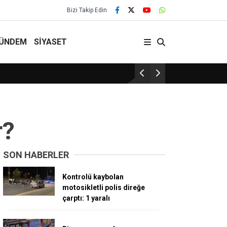
Bizi Takip Edin
ÜNDEM
SİYASET
29 Yıllık Gelenek Sürüyor!
r?
SON HABERLER
Kontrolü kaybolan
motosikletli polis direğe
çarptı: 1 yaralı