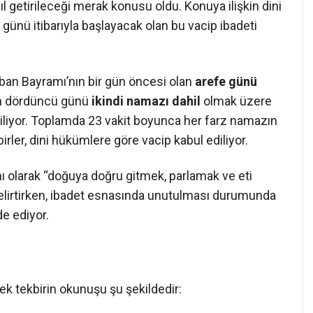
l getirileceği merak konusu oldu. Konuya ilişkin dini
günü itibarıyla başlayacak olan bu vacip ibadeti
Kurban Bayramı’nın bir gün öncesi olan
arefe günü
ın dördüncü günü
ikindi namazı dahil
olmak üzere
riliyor. Toplamda 23 vakit boyunca her farz namazın
ler, dini hükümlere göre vacip kabul ediliyor.
ı olarak “doğuya doğru gitmek, parlamak ve eti
elirtirken, ibadet esnasında unutulması durumunda
de ediyor.
k tekbirin okunuşu şu şekildedir: