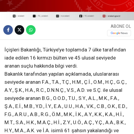
ABONE OL
İçişleri Bakanlığı, Türkiye’ye toplamda 7 ülke tarafından
iade edilen 16 kırmızı bülten ve 45 ulusal seviyede
aranan suçlu hakkında bilgi verdi.
Bakanlık tarafından yapılan açıklamada, uluslararası
seviyede aranan F.A., T.A., T.Ç., H.M., Ç.İ., O.M., H.Ç., G.Ç.,
A.Y., Ş.K., H.A., R.C., D.N.N.Ç., V.S., A.D. ve S.Ç. ile ulusal
seviyede aranan B.G., O.O.D., T.U., S.Y., A.L., M.K., F.A.,
Ş.A., E.İ., M.B., Y.D., İ.Y., E.A., U.U., H.A., V.K., C.B., O.K., E.D.,
F.G., A.R.U., A.B., R.G., Ö.M., M.K., İ.K., A.Y., K.K., K.A., H.İ.,
M.T., S.A., H.K., M.A.Ç., H.İ., Z.Y., U.Ö., A.Ç., Y.Ç., A.A., B.K.,
H.Y., M.A., A.K. ve İ.A. isimli 61 şahsın yakalandığı ve