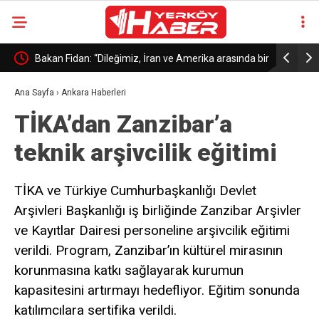
ama
Bakan Fidan: “Dileğimiz, İran ve Amerika arasında bir
Yayman: “K
anlaşmaya tekrar dönülmesi”
Türkiye’ni
Ana Sayfa
›
Ankara Haberleri
TİKA’dan Zanzibar’a
teknik arşivcilik eğitimi
TİKA ve Türkiye Cumhurbaşkanlığı Devlet
Arşivleri Başkanlığı iş birliğinde Zanzibar Arşivler
ve Kayıtlar Dairesi personeline arşivcilik eğitimi
verildi. Program, Zanzibar’ın kültürel mirasının
korunmasına katkı sağlayarak kurumun
kapasitesini artırmayı hedefliyor. Eğitim sonunda
katılımcılara sertifika verildi.