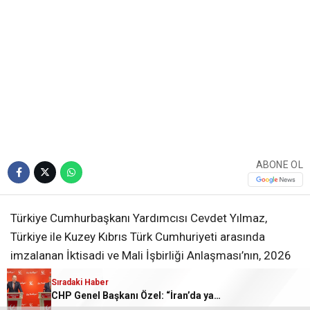
ABONE OL
Türkiye Cumhurbaşkanı Yardımcısı Cevdet Yılmaz,
Türkiye ile Kuzey Kıbrıs Türk Cumhuriyeti arasında
imzalanan İktisadi ve Mali İşbirliği Anlaşması’nın, 2026
yılı anlaşması kapsamında yaklaşık 23 milyar Türk lirası
Sıradaki Haber
kaynak tahsis edildiğini açıkladı. Cumhurbaşkanlığı
CHP Genel Başkanı Özel: “İran’da yaşananlar, dünyadaki tüm ülkelerin ekonomilerine zarar veriyor”