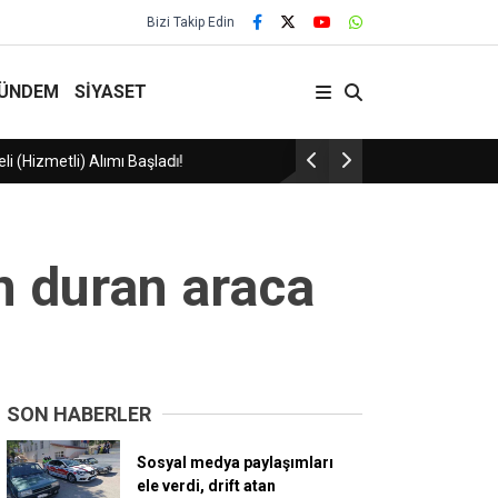
Bizi Takip Edin
ÜNDEM
SİYASET
Kırşehir’de yaz sezonu bisiklet satış ve kiral
in duran araca
SON HABERLER
Sosyal medya paylaşımları
ele verdi, drift atan