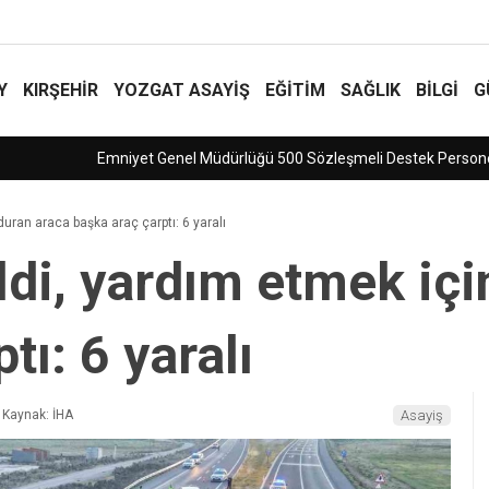
Y
KIRŞEHİR
YOZGAT ASAYIŞ
EĞİTİM
SAĞLIK
BİLGİ
G
Personeli (Hizmetli) Alımı Başladı!
 duran araca başka araç çarptı: 6 yaralı
ildi, yardım etmek iç
tı: 6 yaralı
Kaynak: İHA
Asayiş