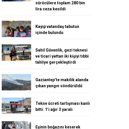
sürücülere toplam 280 bin
lira ceza kesildi
Kayıp vatandaş tabutun
içinde bulundu
Sahil Güvenlik, gezi teknesi
ve ticari yattan iki kişiyi tıbbi
tahliye gerçekleştirdi
Gaziantep’te makilik alanda
çıkan yangın söndürüldü
Tekne ücreti tartışması kanlı
bitti: 1’i ağır 3 yaralı
Eşinin boğazını keserek