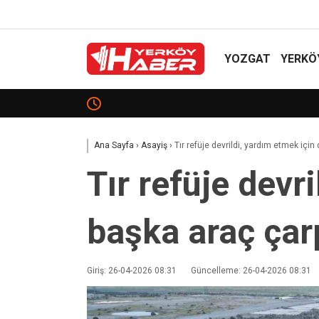
YOZGAT
YERKÖ
Emniyet Genel Müdürlüğü 500 Sözleşmeli Destek 
Ana Sayfa
›
Asayiş
›
Tır refüje devrildi, yardım etmek için
Tır refüje devr
başka araç çarp
Giriş: 26-04-2026 08:31
Güncelleme: 26-04-2026 08:31