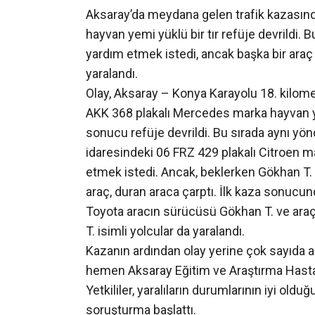
Aksaray’da meydana gelen trafik kazasın
hayvan yemi yüklü bir tır refüje devrildi. 
yardım etmek istedi, ancak başka bir araç 
yaralandı.
Olay, Aksaray – Konya Karayolu 18. kilome
AKK 368 plakalı Mercedes marka hayvan y
sonucu refüje devrildi. Bu sırada aynı yö
idaresindeki 06 FRZ 429 plakalı Citroen 
etmek istedi. Ancak, beklerken Gökhan T.
araç, duran araca çarptı. İlk kaza sonucun
Toyota aracın sürücüsü Gökhan T. ve araçta 
T. isimli yolcular da yaralandı.
Kazanın ardından olay yerine çok sayıda am
hemen Aksaray Eğitim ve Araştırma Hastanes
Yetkililer, yaralıların durumlarının iyi olduğ
soruşturma başlattı.