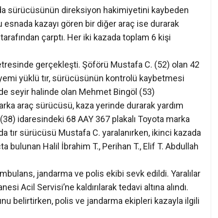
da sürücüsünün direksiyon hakimiyetini kaybeden
Bu esnada kazayı gören bir diğer araç ise durarak
tarafından çarptı. Her iki kazada toplam 6 kişi
tresinde gerçekleşti. Şöförü Mustafa C. (52) olan 42
emi yüklü tır, sürücüsünün kontrolü kaybetmesi
nde seyir halinde olan Mehmet Bingöl (53)
marka araç sürücüsü, kaza yerinde durarak yardım
 (38) idaresindeki 68 AAY 367 plakalı Toyota marka
da tır sürücüsü Mustafa C. yaralanırken, ikinci kazada
bulunan Halil İbrahim T., Perihan T., Elif T. Abdullah
bulans, jandarma ve polis ekibi sevk edildi. Yaralılar
i Acil Servisi’ne kaldırılarak tedavi altına alındı.
unu belirtirken, polis ve jandarma ekipleri kazayla ilgili