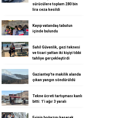
sürücülere toplam 280 bin
lira ceza kesildi
Kayıp vatandaş tabutun
içinde bulundu
Sahil Güvenlik, gezi teknesi
ve ticari yattan iki kişiyi tıbbi
tahliye gerçekleştirdi
Gaziantep’te makilik alanda
çıkan yangın söndürüldü
Tekne ücreti tartışması kanlı
bitti: 1’i ağır 3 yaralı
Eşinin boğazını keserek