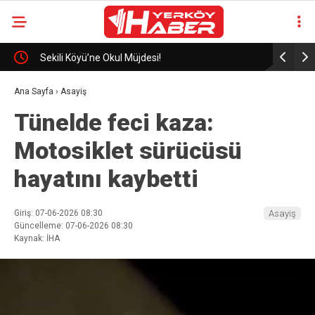
eli
Sekili Köyü’ne Okul Müjdesi!
29 Yıllık 
Ana Sayfa
›
Asayiş
Tünelde feci kaza:
Motosiklet sürücüsü
hayatını kaybetti
Giriş: 07-06-2026 08:30
Asayiş
Güncelleme: 07-06-2026 08:30
Kaynak: İHA