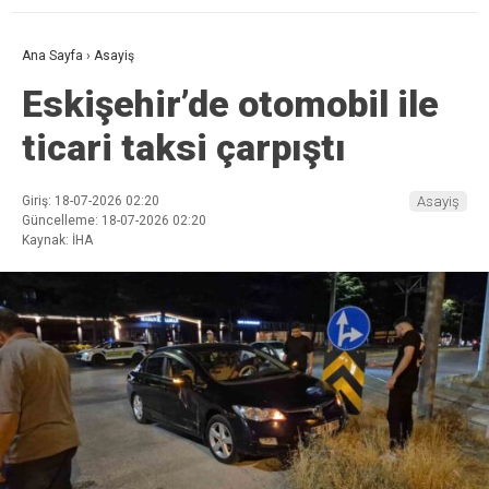
Ana Sayfa
›
Asayiş
Eskişehir’de otomobil ile
ticari taksi çarpıştı
Giriş: 18-07-2026 02:20
Asayiş
Güncelleme: 18-07-2026 02:20
Kaynak: İHA