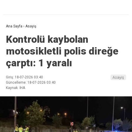
Ana Sayfa
›
Asayiş
Kontrolü kaybolan
motosikletli polis direğe
çarptı: 1 yaralı
Giriş: 18-07-2026 03:40
Asayiş
Güncelleme: 18-07-2026 03:40
Kaynak: İHA