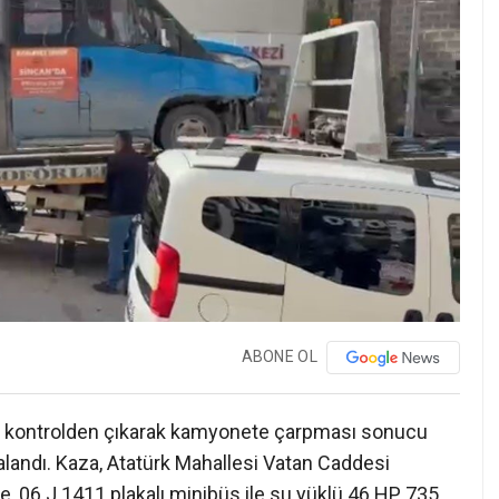
ABONE OL
ün kontrolden çıkarak kamyonete çarpması sonucu
alandı. Kaza, Atatürk Mahallesi Vatan Caddesi
re, 06 J 1411 plakalı minibüs ile su yüklü 46 HP 735