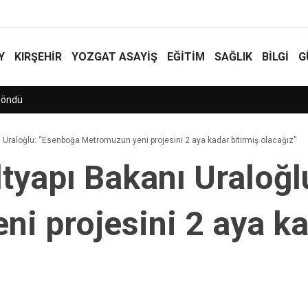
Y
KIRŞEHİR
YOZGAT ASAYIŞ
EĞİTİM
SAĞLIK
BİLGİ
G
tın takılar gümrüğe takıldı
ı Uraloğlu: “Esenboğa Metromuzun yeni projesini 2 aya kadar bitirmiş olacağız”
ltyapı Bakanı Uraloğ
i projesini 2 aya ka