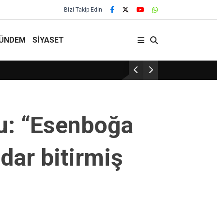
Bizi Takip Edin
ÜNDEM
SİYASET
Trump’tan ABD’ye ulaşan d
lu: “Esenboğa
dar bitirmiş