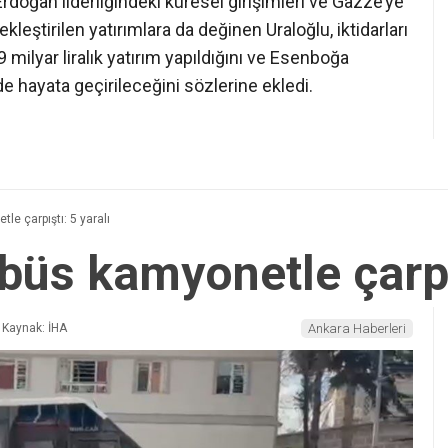
oğan liderliğindeki küresel girişimleri ve Gazze’ye
ekleştirilen yatırımlara da değinen Uraloğlu, iktidarları
ilyar liralık yatırım yapıldığını ve Esenboğa
e hayata geçirileceğini sözlerine ekledi.
e çarpıştı: 5 yaralı
büs kamyonetle çarpış
Kaynak: İHA
Ankara Haberleri