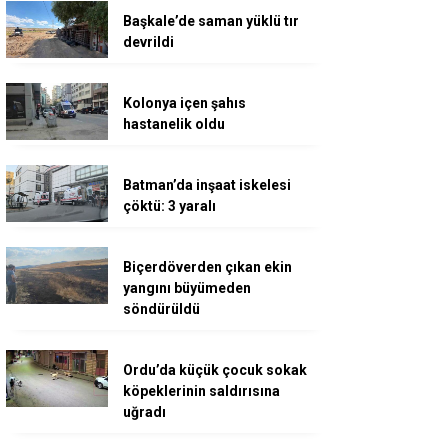
Başkale’de saman yüklü tır
devrildi
Kolonya içen şahıs
hastanelik oldu
Batman’da inşaat iskelesi
çöktü: 3 yaralı
Biçerdöverden çıkan ekin
yangını büyümeden
söndürüldü
Ordu’da küçük çocuk sokak
köpeklerinin saldırısına
uğradı