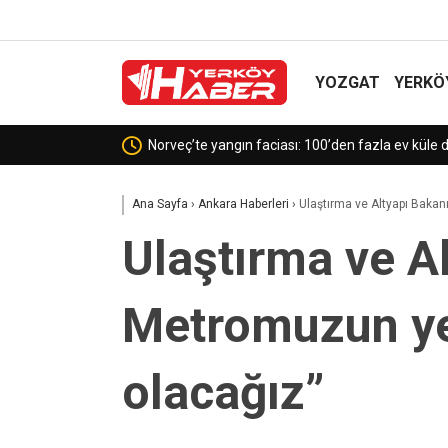
YOZGAT
YERKÖ
Beyan edilmeyen 395,49 gram al
Ana Sayfa
›
Ankara Haberleri
›
Ulaştırma ve Altyapı Bakan
Ulaştırma ve A
Metromuzun yen
olacağız”