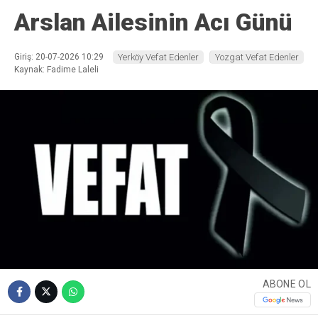
Arslan Ailesinin Acı Günü
Giriş: 20-07-2026 10:29
Yerköy Vefat Edenler
Yozgat Vefat Edenler
Kaynak: Fadime Laleli
ABONE OL