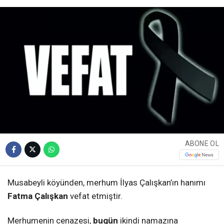
ABONE OL
Musabeyli köyünden, merhum İlyas Çalışkan’ın hanımı
Fatma Çalışkan
vefat etmiştir.
Merhumenin cenazesi,
bugün
ikindi namazına