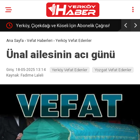
Yerköy, Çiçekdağı ve Köseli İçin Abonelik Çağrısı!
Asayiş ve 
Ana Sayfa
›
Vefat Haberleri
›
Yerköy Vefat Edenler
Ünal ailesinin acı günü
Giriş: 18-05-2025 13:14
Yerköy Vefat Edenler
Yozgat Vefat Edenler
Kaynak: Fadime Laleli