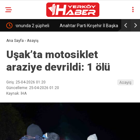
eli
Anahtar Parti Kırşehir İl Başkanı Kaya: “Basın, halkın
Kırşehir B
haber alma hakkının en önemli güvencelerinden
Ana Sayfa
›
Asayiş
Uşak’ta motosiklet
biridir”
araziye devrildi: 1 ölü
Giriş: 25-04-2026 01:20
Asayiş
Güncelleme: 25-04-2026 01:20
Kaynak: İHA