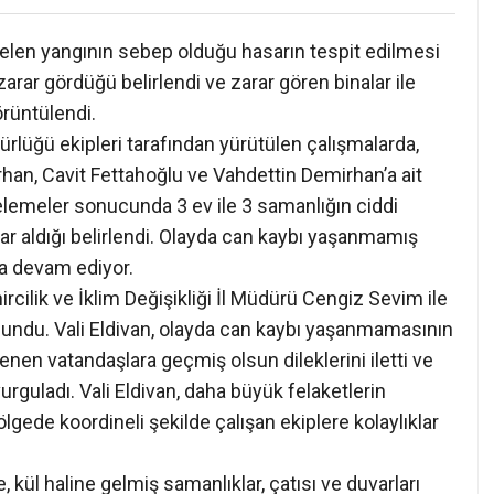
en yangının sebep olduğu hasarın tespit edilmesi
arar gördüğü belirlendi ve zarar gören binalar ile
örüntülendi.
üdürlüğü ekipleri tarafından yürütülen çalışmalarda,
rhan, Cavit Fettahoğlu ve Vahdettin Demirhan’a ait
ncelemeler sonucunda 3 ev ile 3 samanlığın ciddi
sar aldığı belirlendi. Olayda can kaybı yaşanmamış
na devam ediyor.
rcilik ve İklim Değişikliği İl Müdürü Cengiz Sevim ile
lundu. Vali Eldivan, olayda can kaybı yaşanmamasının
ilenen vatandaşlara geçmiş olsun dileklerini iletti ve
rguladı. Vali Eldivan, daha büyük felaketlerin
ede koordineli şekilde çalışan ekiplere kolaylıklar
 kül haline gelmiş samanlıklar, çatısı ve duvarları