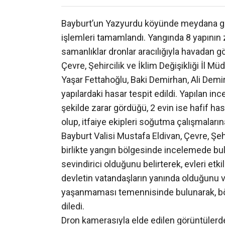
Bayburt’un Yazyurdu köyünde meydana gel
işlemleri tamamlandı. Yangında 8 yapının z
samanlıklar dronlar aracılığıyla havadan g
Çevre, Şehircilik ve İklim Değişikliği İl M
Yaşar Fettahoğlu, Baki Demirhan, Ali Demi
yapılardaki hasar tespit edildi. Yapılan i
şekilde zarar gördüğü, 2 evin ise hafif ha
olup, itfaiye ekipleri soğutma çalışmaları
Bayburt Valisi Mustafa Eldivan, Çevre, Şehi
birlikte yangın bölgesinde incelemede bu
sevindirici olduğunu belirterek, evleri etk
devletin vatandaşların yanında olduğunu vu
yaşanmaması temennisinde bulunarak, bölg
diledi.
Dron kamerasıyla elde edilen görüntülerde,