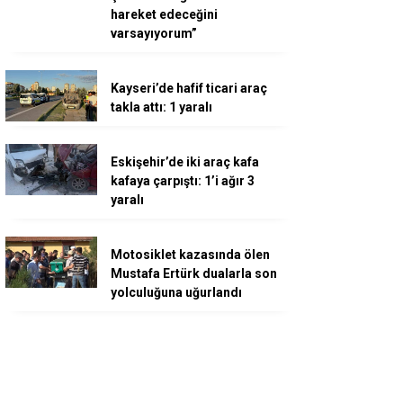
hareket edeceğini
varsayıyorum”
Kayseri’de hafif ticari araç
takla attı: 1 yaralı
Eskişehir’de iki araç kafa
kafaya çarpıştı: 1’i ağır 3
yaralı
Motosiklet kazasında ölen
Mustafa Ertürk dualarla son
yolculuğuna uğurlandı