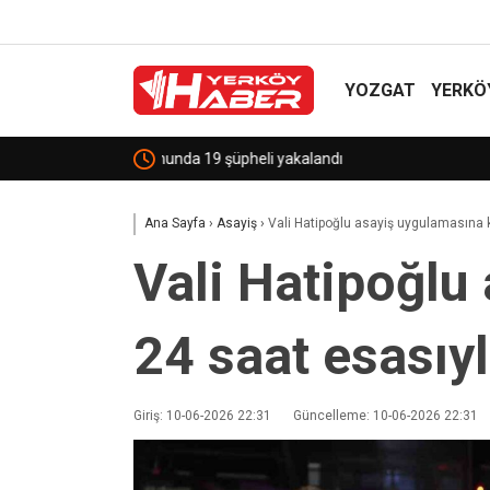
YOZGAT
YERKÖ
Sekili Köyü’ne Okul Müjdesi!
Ana Sayfa
›
Asayiş
›
Vali Hatipoğlu asayiş uygulamasına k
Vali Hatipoğlu
24 saat esasıy
Giriş: 10-06-2026 22:31
Güncelleme: 10-06-2026 22:31