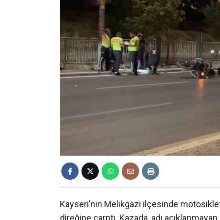
Kayseri’nin Melikgazi ilçesinde motosikle
direğine çarptı. Kazada, adı açıklanmayan