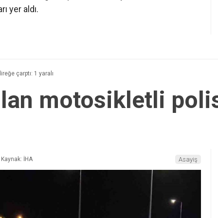
ı yer aldı.
ireğe çarptı: 1 yaralı
an motosikletli polis
Kaynak: İHA
Asayiş