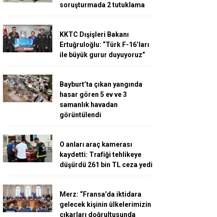
soruşturmada 2 tutuklama
KKTC Dışişleri Bakanı
Ertuğruloğlu: “Türk F-16’ları
ile büyük gurur duyuyoruz”
Bayburt’ta çıkan yangında
hasar gören 5 ev ve 3
samanlık havadan
görüntülendi
O anları araç kamerası
kaydetti: Trafiği tehlikeye
düşürdü 261 bin TL ceza yedi
Merz: “Fransa’da iktidara
gelecek kişinin ülkelerimizin
çıkarları doğrultusunda