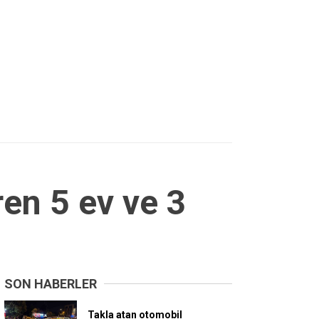
en 5 ev ve 3
SON HABERLER
Takla atan otomobil