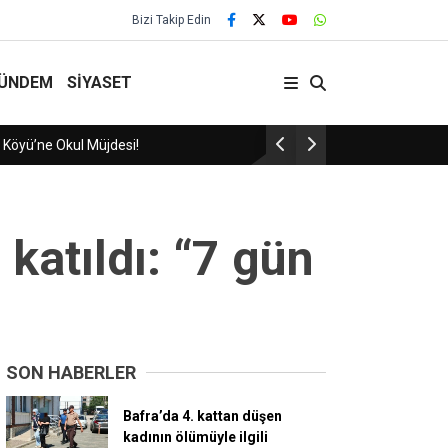
Bizi Takip Edin
ÜNDEM
SİYASET
29 Yıllık Gelenek Sürüyor!
katıldı: “7 gün
SON HABERLER
Bafra’da 4. kattan düşen
kadının ölümüyle ilgili