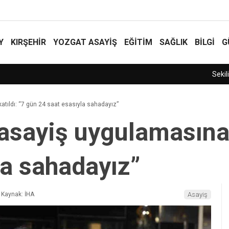
Y
KIRŞEHİR
YOZGAT ASAYIŞ
EĞİTİM
SAĞLIK
BİLGİ
G
atıldı: “7 gün 24 saat esasıyla sahadayız”
 asayiş uygulamasına 
la sahadayız”
Kaynak: İHA
Asayiş