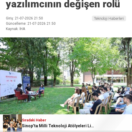
yazılımcının değişen rolü
Giriş: 21-07-2026 21:50
Teknoloji Haberleri
Güncelleme: 21-07-2026 21:50
Kaynak: İHA
Sıradaki Haber
Sıradaki Haber
Sinop’ta Milli Teknoloji Atölyeleri Lise Yaz Okulu
Uluslararası Göstergebilim semineri Balıkesir’de düzenlenecek
ABONE OL