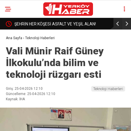
ŞEHRİN HER KÖŞESİ ASFALT VE YEŞİL ALAN!
Yozgat’ta
mücadele
Ana Sayfa
›
Teknoloji Haberleri
Vali Münir Raif Güney
İlkokulu’nda bilim ve
teknoloji rüzgarı esti
Giriş: 25-04-2026 12:10
Teknoloji Haberleri
Güncelleme: 25-04-2026 12:10
Kaynak: İHA