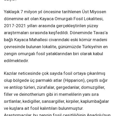
Yaklaşık 7 milyon yıl öncesine tarihlenen Üst Miyosen
dönemine ait olan Kayaca Omurgalı Fosil Lokalitesi,
2017-2021 yılları arasında gerçekleştirilen yüzey
araştırmaları sırasında keşfedildi. Döneminde Tavas’a
bağlı Kayaca Mahallesi civarındaki eski kömür madeni
çevresinde bulunan lokalite, günümüzde Türkiye’nin en
zengin omurgalı fosil yataklarından biri olarak kabul
edilmektedir.
Kazılar neticesinde çok sayıda fosil ortaya çıkarılmış
olup bölgede üç parmaklı atlar (Hipparion), çeşitli sığır
ve antilop türleri, zürafalar, gergedanlar, domuzgiller,
filler ve deinotherium gibi iri memelilerin yanı sıra
sırtlanlar, kedigiller, sansargiller, kirpiler, kaplumbağalar
ve kuşlara ait fosil kalıntıları bulunmuştur.
Araştırmacılar, bu zengin fosil çeşitliliğinin Anadolu’nun