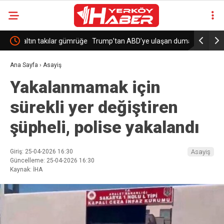
gümrüğe
Trump’tan ABD’ye ulaşan duman nedeniyle
İş yerine 
Kanada’ya gümrük vergisi tehdidi
Ana Sayfa
›
Asayiş
Yakalanmamak için
sürekli yer değiştiren
şüpheli, polise yakalandı
Giriş: 25-04-2026 16:30
Asayiş
Güncelleme: 25-04-2026 16:30
Kaynak: İHA