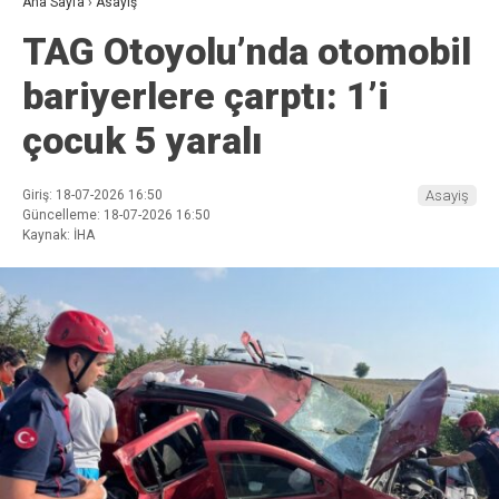
Ana Sayfa
›
Asayiş
TAG Otoyolu’nda otomobil
bariyerlere çarptı: 1’i
çocuk 5 yaralı
Giriş: 18-07-2026 16:50
Asayiş
Güncelleme: 18-07-2026 16:50
Kaynak: İHA