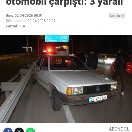
otomobil çarpıştı: 3 yaralı
Giriş: 02-04-2026 00:01
Kırıkkale
Güncelleme: 02-04-2026 00:01
Kaynak: İHA
ABONE OL