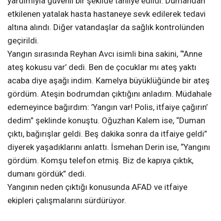
yardımıyla güvenli bir şekilde tahliye edildi. Dumandan
etkilenen yatalak hasta hastaneye sevk edilerek tedavi
altına alındı. Diğer vatandaşlar da sağlık kontrolünden
geçirildi.
Yangın sırasında Reyhan Avcı isimli bina sakini, “’Anne
ateş kokusu var’ dedi. Ben de çocuklar mı ateş yaktı
acaba diye aşağı indim. Kamelya büyüklüğünde bir ateş
gördüm. Ateşin bodrumdan çıktığını anladım. Müdahale
edemeyince bağırdım: ’Yangın var! Polis, itfaiye çağırın’
dedim” şeklinde konuştu. Oğuzhan Kalem ise, “Duman
çıktı, bağırışlar geldi. Beş dakika sonra da itfaiye geldi”
diyerek yaşadıklarını anlattı. İsmehan Derin ise, “Yangını
gördüm. Komşu telefon etmiş. Biz de kapıya çıktık,
dumanı gördük” dedi.
Yangının neden çıktığı konusunda AFAD ve itfaiye
ekipleri çalışmalarını sürdürüyor.