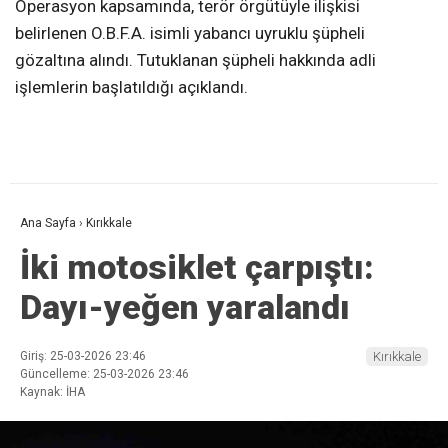
Operasyon kapsamında, terör örgütüyle ilişkisi
belirlenen O.B.F.A. isimli yabancı uyruklu şüpheli
gözaltına alındı. Tutuklanan şüpheli hakkında adli
işlemlerin başlatıldığı açıklandı.
Ana Sayfa
›
Kırıkkale
İki motosiklet çarpıştı:
Dayı-yeğen yaralandı
Giriş: 25-03-2026 23:46
Kırıkkale
Güncelleme: 25-03-2026 23:46
Kaynak: İHA