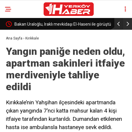
n
Bakan Uraloğlu, Iraklı mevkidaşı El-Haseni ile görüştü
Kırşehir’d
Ana Sayfa
›
Kırıkkale
Yangın paniğe neden oldu,
apartman sakinleri itfaiye
merdiveniyle tahliye
edildi
Kırıkkale’nin Yahşihan ilçesindeki apartmanda
çıkan yangında 7’nci katta mahsur kalan 4 kişi
itfaiye tarafından kurtarıldı. Dumandan etkilenen
hasta ise ambulansla hastaneye sevk edildi.