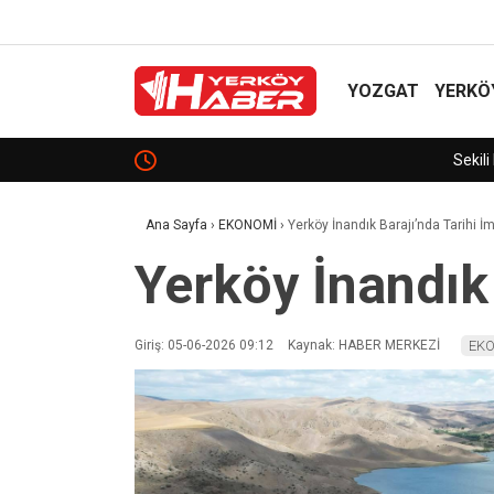
YOZGAT
YERKÖ
Sekili Köyü’ne Okul Müjdesi!
Ana Sayfa
›
EKONOMİ
›
Yerköy İnandık Barajı’nda Tarihi İm
Yerköy İnandık 
Giriş: 05-06-2026 09:12
Kaynak: HABER MERKEZİ
EK