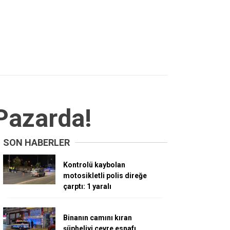
Pazarda!
SON HABERLER
Kontrolü kaybolan
motosikletli polis direğe
çarptı: 1 yaralı
Binanın camını kıran
şüpheliyi çevre esnafı