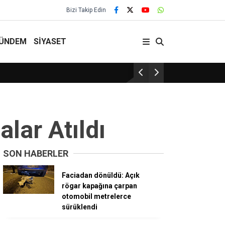
Bizi Takip Edin
ÜNDEM
SİYASET
29 Yıllık Gelenek Sürüyor!
alar Atıldı
SON HABERLER
Faciadan dönüldü: Açık
rögar kapağına çarpan
otomobil metrelerce
sürüklendi