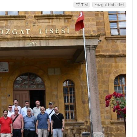
EĞİTİM
Yozgat Haberleri