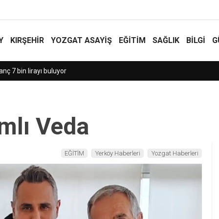
Y
KIRŞEHİR
YOZGAT ASAYIŞ
EĞİTİM
SAĞLIK
BİLGİ
G
di!
mlı Veda
EĞİTİM
Yerköy Haberleri
Yozgat Haberleri