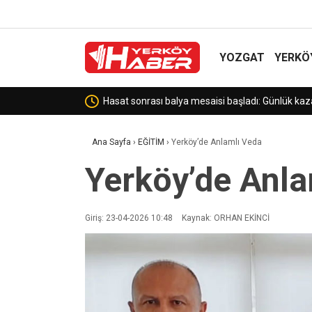
YOZGAT
YERKÖ
Başkan Şimşek Vatandaşın Talebini Dinle
Ana Sayfa
›
EĞİTİM
›
Yerköy’de Anlamlı Veda
Yerköy’de Anla
Giriş: 23-04-2026 10:48
Kaynak: ORHAN EKİNCİ