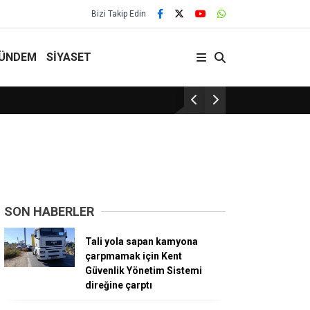
Bizi Takip Edin
ÜNDEM
SİYASET
Yerköy’de Yeşil Sahada Kur’an Kursu 
SON HABERLER
Tali yola sapan kamyona
çarpmamak için Kent
Güvenlik Yönetim Sistemi
direğine çarptı