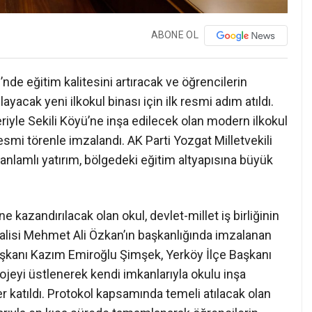
ABONE OL
’nde eğitim kalitesini artıracak ve öğrencilerin
acak yeni ilkokul binası için ilk resmi adım atıldı.
eriyle Sekili Köyü’ne inşa edilecek olan modern ilkokul
smi törenle imzalandı. AK Parti Yozgat Milletvekili
nlamlı yatırım, bölgedeki eğitim altyapısına büyük
e kazandırılacak olan okul, devlet-millet iş birliğinin
Valisi Mehmet Ali Özkan’ın başkanlığında imzalanan
aşkanı Kazım Emiroğlu Şimşek, Yerköy İlçe Başkanı
rojeyi üstlenerek kendi imkanlarıyla okulu inşa
er katıldı. Protokol kapsamında temeli atılacak olan