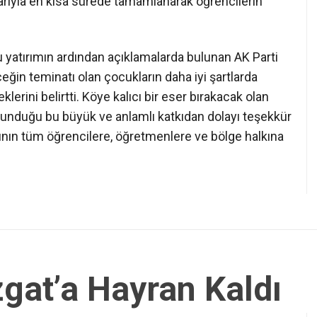
larıyla en kısa sürede tamamlanarak öğrencilerin
 yatırımın ardından açıklamalarda bulunan AK Parti
ğin teminatı olan çocukların daha iyi şartlarda
erini belirtti. Köye kalıcı bir eser bırakacak olan
e sunduğu bu büyük ve anlamlı katkıdan dolayı teşekkür
sının tüm öğrencilere, öğretmenlere ve bölge halkına
zgat’a Hayran Kaldı