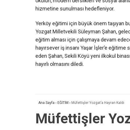
okulun, modern derslikleri ve sosyal alan
hizmetine sunulması hedefleniyor.
Yerköy eğitimi için büyük önem taşıyan bu
Yozgat Milletvekili Süleyman Şahan, gelece
eğitim alması için çalışmaya devam edecekl
hayırsever iş insanı Yaşar İşler’e eğitim
eden Şahan, Sekili Köyü yeni ilkokul bina
hayırlı olmasını diledi.
Ana Sayfa
›
EĞİTİM
›
Müfettişler Yozgat’a Hayran Kaldı
Müfettişler Yo