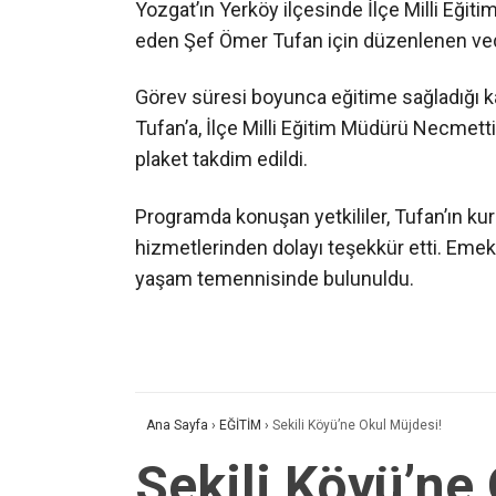
Yozgat’ın Yerköy ilçesinde İlçe Milli Eğit
eden Şef Ömer Tufan için düzenlenen ved
Görev süresi boyunca eğitime sağladığı kat
Tufan’a, İlçe Milli Eğitim Müdürü Necmet
plaket takdim edildi.
Programda konuşan yetkililer, Tufan’ın ku
hizmetlerinden dolayı teşekkür etti. Emekl
yaşam temennisinde bulunuldu.
Ana Sayfa
›
EĞİTİM
›
Sekili Köyü’ne Okul Müjdesi!
Sekili Köyü’ne