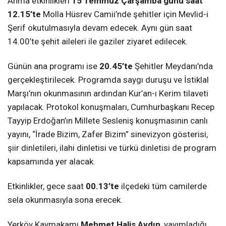
Anma etkinlikleri
15 Temmuz Çarşamba günü saat
12.15’te
Molla Hüsrev Camii’nde şehitler için Mevlid-i
Şerif okutulmasıyla devam edecek. Aynı gün saat
14.00’te şehit aileleri ile gaziler ziyaret edilecek.
Günün ana programı ise
20.45’te
Şehitler Meydanı’nda
gerçekleştirilecek. Programda saygı duruşu ve İstiklal
Marşı’nın okunmasının ardından Kur’an-ı Kerim tilaveti
yapılacak. Protokol konuşmaları, Cumhurbaşkanı Recep
Tayyip Erdoğan’ın Millete Sesleniş konuşmasının canlı
yayını, “İrade Bizim, Zafer Bizim” sinevizyon gösterisi,
şiir dinletileri, ilahi dinletisi ve türkü dinletisi de program
kapsamında yer alacak.
Etkinlikler, gece saat
00.13’te
ilçedeki tüm camilerde
sela okunmasıyla sona erecek.
Yerköy Kaymakamı
Mehmet Halis Aydın
, yayımladığı