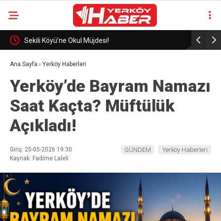
eli
Sekili Köyü’ne Okul Müjdesi!
29 Yıllık 
Ana Sayfa
›
Yerköy Haberleri
Yerköy’de Bayram Namazı
Saat Kaçta? Müftülük
Açıkladı!
Giriş: 25-05-2026 19:30
GÜNDEM
Yerköy Haberleri
Kaynak: Fadime Laleli