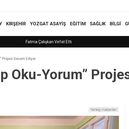
Y
KIRŞEHİR
YOZGAT ASAYIŞ
EĞİTİM
SAĞLIK
BİLGİ
G
” Projesi Devam Ediyor
tap Oku-Yorum” Proje
Yerköy Haberleri