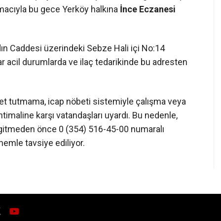
amacıyla bu gece Yerköy halkına
İnce Eczanesi
dın Caddesi üzerindeki Sebze Hali içi No:14
r acil durumlarda ve ilaç tedarikinde bu adresten
bet tutmama, icap nöbeti sistemiyle çalışma veya
imaline karşı vatandaşları uyardı. Bu nedenle,
itmeden önce 0 (354) 516-45-00 numaralı
emle tavsiye ediliyor.