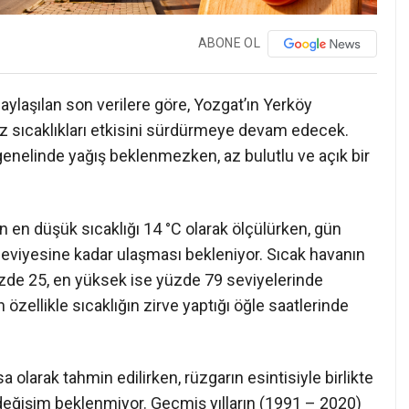
ABONE OL
ylaşılan son verilere göre, Yozgat’ın Yerköy
sıcaklıkları etkisini sürdürmeye devam edecek.
genelinde yağış beklenmezken, az bulutlu ve açık bir
 en düşük sıcaklığı 14 °C olarak ölçülürken, gün
eviyesine kadar ulaşması bekleniyor. Sıcak havanın
üzde 25, en yüksek ise yüzde 79 seviyelerinde
özellikle sıcaklığın zirve yaptığı öğle saatlerinde
 olarak tahmin edilirken, rüzgarın esintisiyle birlikte
r değişim beklenmiyor. Geçmiş yılların (1991 – 2020)