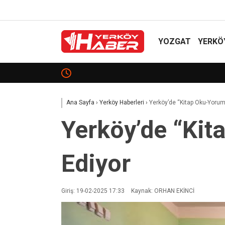
YOZGAT
YERKÖ
Fatma Çalışkan Vefat Etti
Ana Sayfa
›
Yerköy Haberleri
›
Yerköy’de “Kitap Oku-Yorum
Yerköy’de “Ki
Ediyor
Giriş: 19-02-2025 17:33
Kaynak: ORHAN EKİNCİ