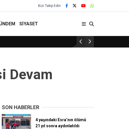
Bizi Takip Edin
ÜNDEM
SİYASET
Yerköy’de Termometreler Yükseliyor!
si Devam
SON HABERLER
4 yaşındaki Esra’nın ölümü
21 yıl sonra aydınlatıldı