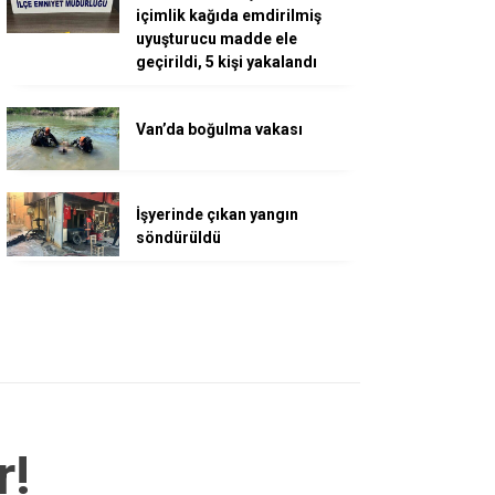
içimlik kağıda emdirilmiş
uyuşturucu madde ele
geçirildi, 5 kişi yakalandı
Van’da boğulma vakası
İşyerinde çıkan yangın
söndürüldü
r!