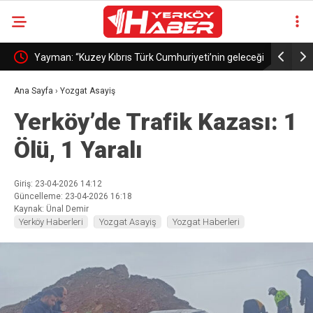
ında bir
Yayman: “Kuzey Kıbrıs Türk Cumhuriyeti’nin geleceği
Bakan Gül
Türkiye’nin geleceğidir”
Komutanlığ
Ana Sayfa
›
Yozgat Asayiş
Yerköy’de Trafik Kazası: 1
Ölü, 1 Yaralı
Giriş: 23-04-2026 14:12
Güncelleme: 23-04-2026 16:18
Kaynak: Ünal Demir
Yerköy Haberleri
Yozgat Asayiş
Yozgat Haberleri