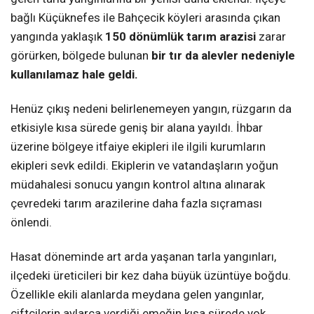
bağlı Küçüknefes ile Bahçecik köyleri arasında çıkan
yangında yaklaşık
150 dönümlük tarım arazisi
zarar
görürken, bölgede bulunan
bir tır da alevler nedeniyle
kullanılamaz hale geldi.
Henüz çıkış nedeni belirlenemeyen yangın, rüzgarın da
etkisiyle kısa sürede geniş bir alana yayıldı. İhbar
üzerine bölgeye itfaiye ekipleri ile ilgili kurumların
ekipleri sevk edildi. Ekiplerin ve vatandaşların yoğun
müdahalesi sonucu yangın kontrol altına alınarak
çevredeki tarım arazilerine daha fazla sıçraması
önlendi.
Hasat döneminde art arda yaşanan tarla yangınları,
ilçedeki üreticileri bir kez daha büyük üzüntüye boğdu.
Özellikle ekili alanlarda meydana gelen yangınlar,
çiftçilerin aylarca verdiği emeğin kısa sürede yok