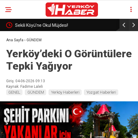
eli
Sekili Köyü’ne Okul Müjdesi!
29 Yıllık 
Ana Sayfa
›
GÜNDEM
Yerköy’deki O Görüntülere
Tepki Yağıyor
Giriş: 04-06-2026 09:13
Kaynak: Fadime Laleli
GENEL
GÜNDEM
Yerköy Haberleri
Yozgat Haberleri