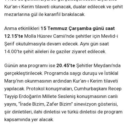
Kur’an-ı Kerim tilaveti okunacak, dualar edilecek ve şehit
mezarlarına gül ile karanfil bırakılacak.
Anma etkinlikleri
15 Temmuz Çarşamba günü saat
12.15’te
Molla Hüsrev Camii’nde şehitler için Mevlid-i
Şerif okutulmasıyla devam edecek. Aynı gün saat
14.00’te şehit aileleri ile gaziler ziyaret edilecek.
Günün ana programı ise
20.45’te
Şehitler Meydanı’nda
gerçekleştirilecek. Programda saygı duruşu ve İstiklal
Marşı’nın okunmasının ardından Kur’an-ı Kerim tilaveti
yapılacak. Protokol konuşmaları, Cumhurbaşkanı Recep
Tayyip Erdoğan’ın Millete Sesleniş konuşmasının canlı
yayını, “İrade Bizim, Zafer Bizim” sinevizyon gösterisi,
şiir dinletileri, ilahi dinletisi ve türkü dinletisi de program
kapsamında yer alacak.