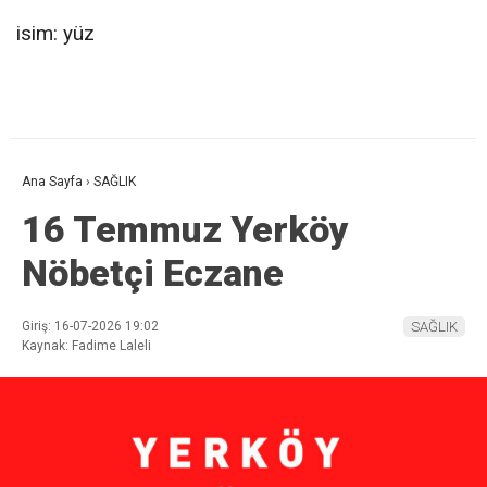
isim: yüz
Ana Sayfa
›
SAĞLIK
16 Temmuz Yerköy
Nöbetçi Eczane
Giriş: 16-07-2026 19:02
SAĞLIK
Kaynak: Fadime Laleli