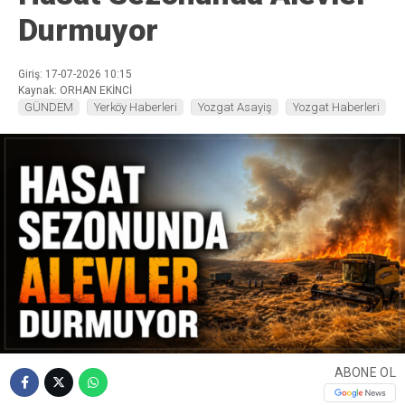
Durmuyor
Giriş: 17-07-2026 10:15
Kaynak: ORHAN EKİNCİ
GÜNDEM
Yerköy Haberleri
Yozgat Asayiş
Yozgat Haberleri
ABONE OL