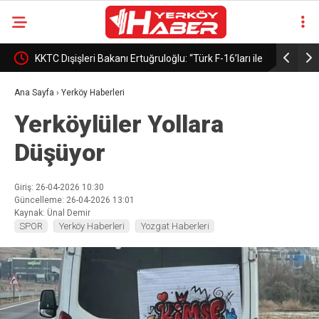
KKTC Dışişleri Bakanı Ertuğruloğlu: “Türk F-16’ları ile
Merz: “Fra
büyük gurur duyuyoruz”
ülkelerimi
Ana Sayfa
›
Yerköy Haberleri
Yerköylüler Yollara
edeceğini
Düşüyor
Giriş: 26-04-2026 10:30
Güncelleme: 26-04-2026 13:01
Kaynak: Ünal Demir
SPOR
Yerköy Haberleri
Yozgat Haberleri