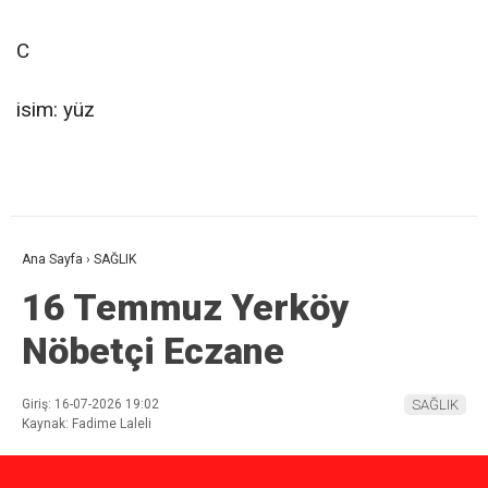
C
isim: yüz
Ana Sayfa
›
SAĞLIK
16 Temmuz Yerköy
Nöbetçi Eczane
Giriş: 16-07-2026 19:02
SAĞLIK
Kaynak: Fadime Laleli