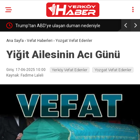
gümrüğe
Trump’tan ABD’ye ulaşan duman nedeniyle
İş yerine 
Kanada’ya gümrük vergisi tehdidi
Ana Sayfa
›
Vefat Haberleri
›
Yozgat Vefat Edenler
Yiğit Ailesinin Acı Günü
Giriş: 17-06-2025 10:00
Yerköy Vefat Edenler
Yozgat Vefat Edenler
Kaynak: Fadime Laleli