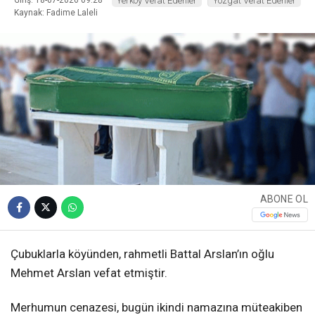
Giriş: 18-07-2026 09:28
Yerköy Vefat Edenler
Yozgat Vefat Edenler
Kaynak: Fadime Laleli
ABONE OL
Çubuklarla köyünden, rahmetli Battal Arslan’ın oğlu
Mehmet Arslan vefat etmiştir.
Merhumun cenazesi, bugün ikindi namazına müteakiben