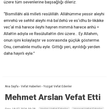
üzere tüm sevenlerine başsağlığı dileriz.
“Bismillâhi alâ milleti resûlillâh. Allâhümme yessir aleyhi
emrehû ve sehhil aleyhi mâ ba‘dehû ve es‘idhu bi-likâike
vec‘al mâ harece ileyhi hayren mimmâ harece anhü =
Allah’ın adıyla ve Resûlullah’ın dini üzere… Ey Allahım,
onun işini kolaylaştır ve sonrasında güçlük gösterme.
Onu, cemalinle mutlu eyle. Gittiği yeri, ayrıldığı yerden
daha hayırlı eyle.”
Ana Sayfa
›
Vefat Haberleri
›
Yozgat Vefat Edenler
Mehmet Arslan Vefat Etti