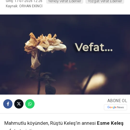
Giriş: 17-07-2026 12:26
Yerköy Vefat Edenler
Yozgat Vefat Edenler
Kaynak: ORHAN EKİNCİ
ABONE OL
Mahmutlu köyünden, Rüştü Keleş’in annesi
Esme Keleş