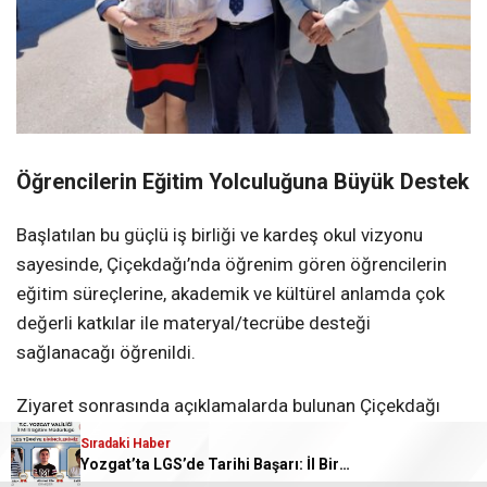
Öğrencilerin Eğitim Yolculuğuna Büyük Destek
Başlatılan bu güçlü iş birliği ve kardeş okul vizyonu
sayesinde, Çiçekdağı’nda öğrenim gören öğrencilerin
eğitim süreçlerine, akademik ve kültürel anlamda çok
değerli katkılar ile materyal/tecrübe desteği
sağlanacağı öğrenildi.
Ziyaret sonrasında açıklamalarda bulunan Çiçekdağı
Belediye Başkanı Hasan Hakanoğlu, “Evlatlarımızın
Sıradaki Haber
geleceği için sınırları aşan bir vizyonla bizleri
Yozgat’ta LGS’de Tarihi Başarı: İl Birincisi Sayısı 3’e Katlandı!