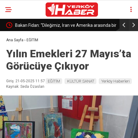
ama
Bakan Fidan: “Dileğimiz, İran ve Amerika arasında bir
Yayman: “K
anlaşmaya tekrar dönülmesi”
Türkiye’ni
Ana Sayfa
›
EĞİTİM
Yılın Emekleri 27 Mayıs’ta
Görücüye Çıkıyor
Giriş: 21-05-2025 11:57
EĞİTİM
KÜLTÜR SANAT
Yerköy Haberleri
Kaynak: Seda Özaslan