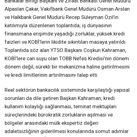
Bankalar Birliği Başkanı ve Ziraat Bankası Genel Müdürü
Alpaslan Çakar, Vakıfbank Genel Müdürü Osman Arslan
ve Halkbank Genel Müdürü Recep Süleyman Özil’in
katılımıyla düzenlenen toplantıda; iş dünyasının
finansmana erişimde yaşadığı zorluklar, yüksek kredi
faizleri ve KOBİ’lerin likidite sıkıntıları masaya yatırıldı.
Toplantıda söz alan YTSO Başkanı Coşkun Kahraman,
KOBİ’lere can suyu olan TOBB Nefes Kredisi’nin dönem
dönem değil, sürekli bir mekanizma haline getirilmesini
ve kredi limitlerinin artırılmasını talep etti.
Reel sektörün bankacılık sisteminde karşılaştığı yapısal
sorunları da dile getiren Başkan Kahraman; kredi
kullanım kolaylığı sağlanması, teminat mektupları
süreçlerindeki bürokratik zorlukların aşılması ve
bölgeler arasındaki mülk ekspertiz değeri
adaletsizliğinin giderilmesi konularında somut adımlar