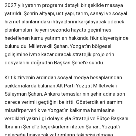
2027 yılı yatırım programı detaylı bir şekilde masaya
yatırıldı. Şehrin altyapı, üst yapı, tarım, sanayi ve sosyal
hizmet alanlarındaki ihtiyaçlarını karşılayacak ödenek
planlamaları ile yeni sezonda hayata geçirilmesi
hedeflenen kamu yatırımları hakkında fikir alışverişinde
bulunuldu. Milletvekili Şahan, Yozgat’ın bölgesel
gelişimine ivme kazandıracak stratejik projelerin
dosyalarını doğrudan Başkan Şenel’e sundu.
Kritik zirvenin ardından sosyal medya hesaplarından
açıklamalarda bulunan AK Parti Yozgat Milletvekili
Süleyman Şahan, Ankara temaslarının şehir adına son
derece verimli geçtiğini belirtti. Gösterdikleri samimi
misafirperverlik ve Yozgat’ın kalkınma hamlesine
verdikleri yakın ilgi dolayısıyla Strateji ve Bütçe Başkanı
İbrahim Şenel’e teşekkürlerini ileten Şahan, Yozgat’ı
geleceğe taşıyacak yatırımların takipçisi olmaya