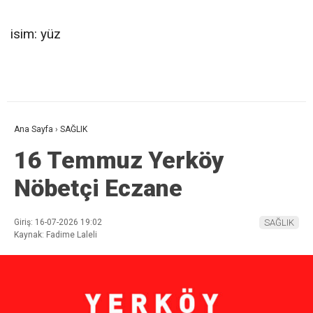
isim: yüz
Ana Sayfa
›
SAĞLIK
16 Temmuz Yerköy
Nöbetçi Eczane
Giriş: 16-07-2026 19:02
SAĞLIK
Kaynak: Fadime Laleli