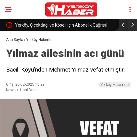
Yerköy, Çiçekdağı ve Köseli İçin Abonelik Çağrısı!
Asayiş ve 
Ana Sayfa
›
Yerköy Haberleri
Yılmaz ailesinin acı günü
Bacılı Köyü’nden Mehmet Yılmaz vefat etmiştir.
Giriş: 20-02-2025 10:29
Yerköy Haberleri
Kaynak: Ünal Demir