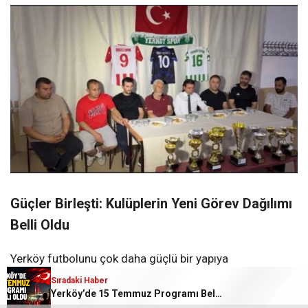
Güçler Birleşti: Kulüplerin Yeni Görev Dağılımı
Belli Oldu
Yerköy futbolunu çok daha güçlü bir yapıya
kavuşturmayı ve genç yetenekleri ön plana çıkarmayı
Sıradaki Haber
Yerköy’de 15 Temmuz Programı Belli Oldu
hedefleyen dev projede yol haritası netleşti. Alınan