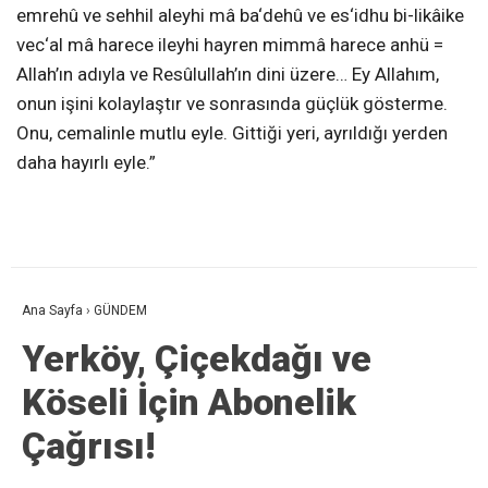
emrehû ve sehhil aleyhi mâ ba‘dehû ve es‘idhu bi-likâike
vec‘al mâ harece ileyhi hayren mimmâ harece anhü =
Allah’ın adıyla ve Resûlullah’ın dini üzere… Ey Allahım,
onun işini kolaylaştır ve sonrasında güçlük gösterme.
Onu, cemalinle mutlu eyle. Gittiği yeri, ayrıldığı yerden
daha hayırlı eyle.”
Ana Sayfa
›
GÜNDEM
Yerköy, Çiçekdağı ve
Köseli İçin Abonelik
Çağrısı!