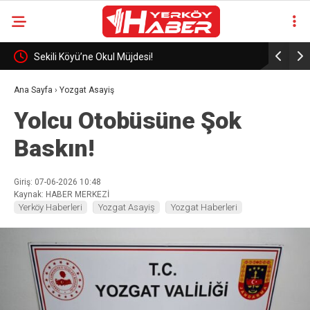
eli
Sekili Köyü’ne Okul Müjdesi!
29 Yıllık 
Ana Sayfa
›
Yozgat Asayiş
Yolcu Otobüsüne Şok
Baskın!
Giriş: 07-06-2026 10:48
Kaynak: HABER MERKEZİ
Yerköy Haberleri
Yozgat Asayiş
Yozgat Haberleri