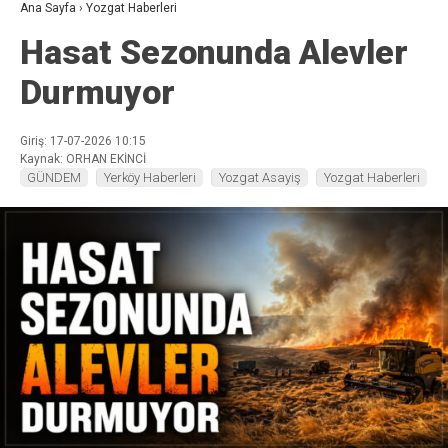
Ana Sayfa
›
Yozgat Haberleri
Hasat Sezonunda Alevler
Durmuyor
Giriş: 17-07-2026 10:15
Kaynak: ORHAN EKİNCİ
GÜNDEM
Yerköy Haberleri
Yozgat Asayiş
Yozgat Haberleri