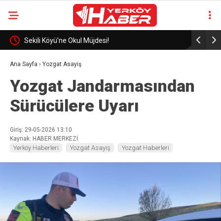
eli
Sekili Köyü’ne Okul Müjdesi!
29 Yıllık 
Ana Sayfa
›
Yozgat Asayiş
Yozgat Jandarmasından
Sürücülere Uyarı
Giriş: 29-05-2026 13:10
Kaynak: HABER MERKEZİ
Yerköy Haberleri
Yozgat Asayiş
Yozgat Haberleri