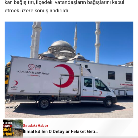
kan bağış tırı, ilçedeki vatandaşların bağışlarını kabul
etmek üzere konuşlandırıldı.
Sıradaki Haber
Molla Hüsrev Camii Önünde Yoğun İlgi
İhmal Edilen O Detaylar Felaket Getiriyor!