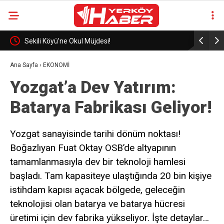
eli
Sekili Köyü’ne Okul Müjdesi!
29 Yıllık 
Ana Sayfa
›
EKONOMİ
Yozgat’a Dev Yatırım:
Batarya Fabrikası Geliyor!
Yozgat sanayisinde tarihi dönüm noktası!
Boğazlıyan Fuat Oktay OSB’de altyapının
tamamlanmasıyla dev bir teknoloji hamlesi
başladı. Tam kapasiteye ulaştığında 20 bin kişiye
istihdam kapısı açacak bölgede, geleceğin
teknolojisi olan batarya ve batarya hücresi
üretimi için dev fabrika yükseliyor. İşte detaylar…