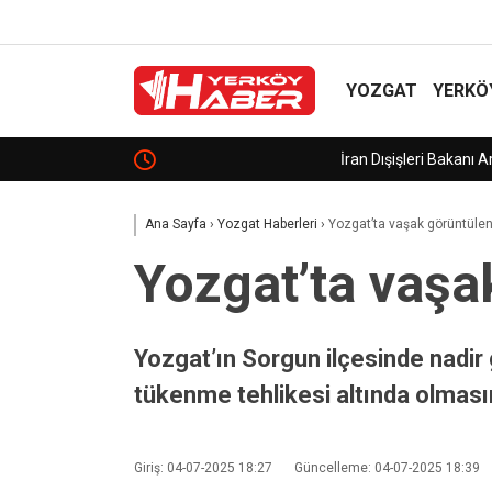
YOZGAT
YERKÖ
İran Dışişleri Bakanı Arakçi: “Sorun, mantıksız, a
Ana Sayfa
›
Yozgat Haberleri
›
Yozgat’ta vaşak görüntülen
Yozgat’ta vaşa
Yozgat’ın Sorgun ilçesinde nadir 
tükenme tehlikesi altında olması
Giriş: 04-07-2025 18:27
Güncelleme: 04-07-2025 18:39