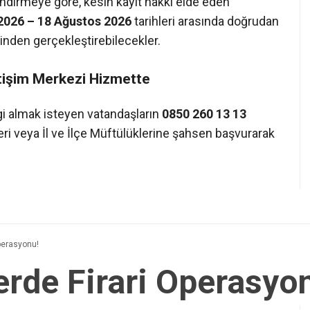
endirmeye göre, kesin kayıt hakkı elde eden
026 – 18 Ağustos 2026
tarihleri arasında doğrudan
inden gerçekleştirebilecekler.
letişim Merkezi Hizmette
lgi almak isteyen vatandaşların
0850 260 13 13
eri veya İl ve İlçe Müftülüklerine şahsen başvurarak
Operasyonu!
erde Firari Operasyo