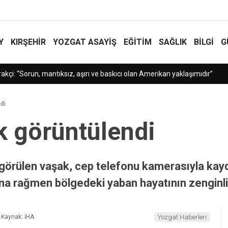
Y
KIRŞEHİR
YOZGAT ASAYIŞ
EĞİTİM
SAĞLIK
BİLGİ
G
şırı ve baskıcı olan Amerikan yaklaşımıdır”
di
k görüntülendi
görülen vaşak, cep telefonu kamerasıyla kayde
na rağmen bölgedeki yaban hayatının zenginli
Kaynak: İHA
Yozgat Haberleri