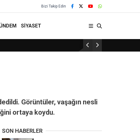
Bizi Takip Edin
ÜNDEM
SİYASET
Kırşehir’de hasadın yüzde 65’i tamamlandı
dildi. Görüntüler, vaşağın nesli
ğini ortaya koydu.
SON HABERLER