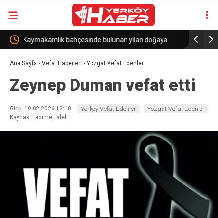
ılan doğaya
CHP Kırşehir İl Başkanlığı’na Hacı Tanrıbuyurdu
görevlendirildi
Ana Sayfa
›
Vefat Haberleri
›
Yozgat Vefat Edenler
Zeynep Duman vefat etti
Giriş: 19-02-2026 12:10
Yerköy Vefat Edenler
Yozgat Vefat Edenler
Kaynak: Fadime Laleli