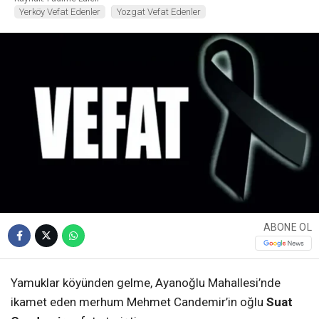
Yerköy Vefat Edenler
Yozgat Vefat Edenler
ABONE OL
Yamuklar köyünden gelme, Ayanoğlu Mahallesi’nde
ikamet eden merhum Mehmet Candemir’in oğlu
Suat