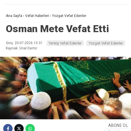
Ana Sayfa
›
Vefat Haberleri
›
Yozgat Vefat Edenler
Osman Mete Vefat Etti
Giriş: 20-07-2026 10:31
Yerköy Vefat Edenler
Yozgat Vefat Edenler
Kaynak: Ünal Demir
ABONE OL