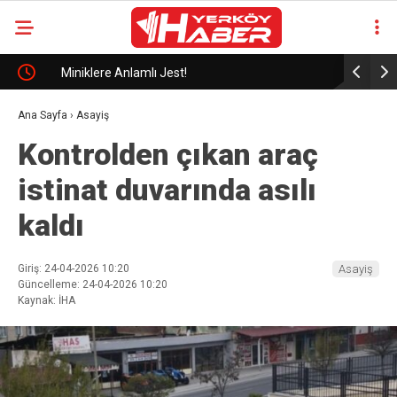
Miniklere Anlamlı Jest!
Zeki Çeli
Ana Sayfa
›
Asayiş
Kontrolden çıkan araç
istinat duvarında asılı
kaldı
Giriş: 24-04-2026 10:20
Asayiş
Güncelleme: 24-04-2026 10:20
Kaynak: İHA