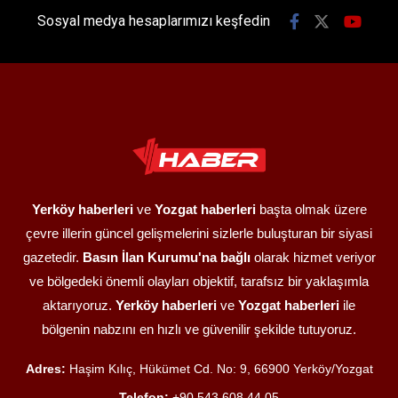
Sosyal medya hesaplarımızı keşfedin
Yerköy haberleri
ve
Yozgat haberleri
başta olmak üzere
çevre illerin güncel gelişmelerini sizlerle buluşturan bir siyasi
gazetedir.
Basın İlan Kurumu'na bağlı
olarak hizmet veriyor
ve bölgedeki önemli olayları objektif, tarafsız bir yaklaşımla
aktarıyoruz.
Yerköy haberleri
ve
Yozgat haberleri
ile
bölgenin nabzını en hızlı ve güvenilir şekilde tutuyoruz.
Adres:
Haşim Kılıç, Hükümet Cd. No: 9, 66900 Yerköy/Yozgat
Telefon:
+90 543 608 44 05