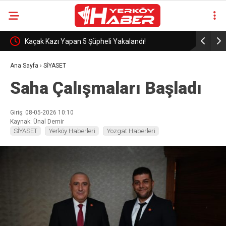
Kaçak Kazı Yapan 5 Şüpheli Yakalandı!
GSB 550 Pe
Ana Sayfa
›
SİYASET
Saha Çalışmaları Başladı
Giriş: 08-05-2026 10:10
Kaynak: Ünal Demir
SİYASET
Yerköy Haberleri
Yozgat Haberleri