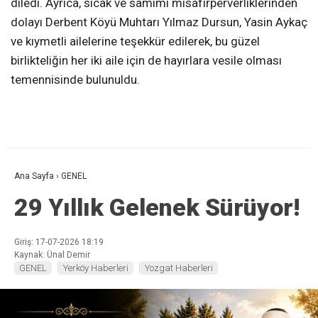
diledi. Ayrıca, sıcak ve samimi misafirperverliklerinden
dolayı Derbent Köyü Muhtarı Yılmaz Dursun, Yasin Aykaç
ve kıymetli ailelerine teşekkür edilerek, bu güzel
birlikteliğin her iki aile için de hayırlara vesile olması
temennisinde bulunuldu.
Ana Sayfa
›
GENEL
29 Yıllık Gelenek Sürüyor!
Giriş: 17-07-2026 18:19
Kaynak: Ünal Demir
GENEL
Yerköy Haberleri
Yozgat Haberleri