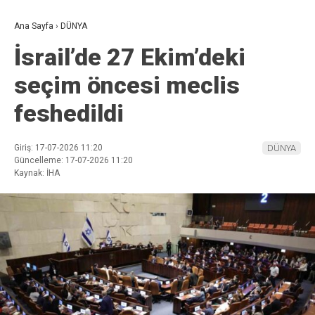
Ana Sayfa
›
DÜNYA
İsrail’de 27 Ekim’deki
seçim öncesi meclis
feshedildi
Giriş: 17-07-2026 11:20
DÜNYA
Güncelleme: 17-07-2026 11:20
Kaynak: İHA