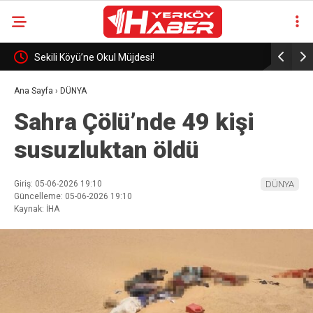
eli
Sekili Köyü’ne Okul Müjdesi!
29 Yıllık 
Ana Sayfa
›
DÜNYA
Sahra Çölü’nde 49 kişi
susuzluktan öldü
Giriş: 05-06-2026 19:10
DÜNYA
Güncelleme: 05-06-2026 19:10
Kaynak: İHA