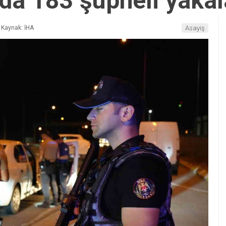
ada 183 şüpheli yakal
Kaynak: İHA
Asayiş