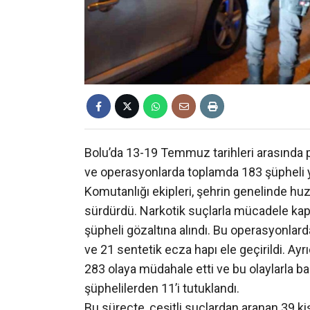
Bolu’da 13-19 Temmuz tarihleri arasında p
ve operasyonlarda toplamda 183 şüpheli y
Komutanlığı ekipleri, şehrin genelinde hu
sürdürdü. Narkotik suçlarla mücadele ka
şüpheli gözaltına alındı. Bu operasyonlar
ve 21 sentetik ecza hapı ele geçirildi. Ay
283 olaya müdahale etti ve bu olaylarla bağ
şüphelilerden 11’i tutuklandı.
Bu süreçte, çeşitli suçlardan aranan 39 kiş