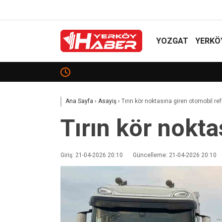
YOZGAT
YERKÖ
Yerköy’de Demiryolu Kenarında Yangın
Ana Sayfa
›
Asayiş
›
Tırın kör noktasına giren otomobil ref
Tırın kör nokta
Giriş: 21-04-2026 20:10
Güncelleme: 21-04-2026 20:10