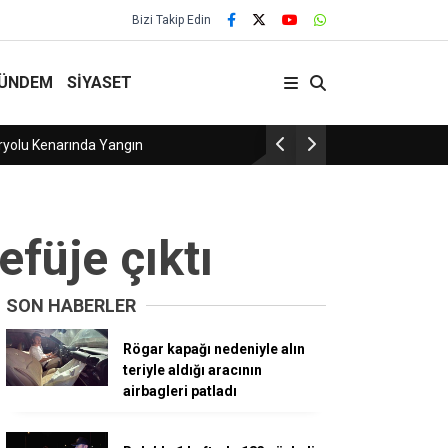
Bizi Takip Edin
ÜNDEM
SİYASET
Yamuklar Köyünün Acı Kaybı
efüje çıktı
SON HABERLER
Rögar kapağı nedeniyle alın
teriyle aldığı aracının
airbagleri patladı