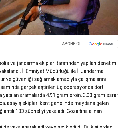
ABONE OL
olis ve jandarma ekipleri tarafından yapılan denetim
akalandı. İl Emniyet Müdürlüğü ile İl Jandarma
zur ve güvenliği sağlamak amacıyla çalışmalarını
psamında gerçekleştirilen üç operasyonda dört
da yapılan aramalarda 4,91 gram eroin, 3,03 gram esrar
rıca, asayiş ekipleri kent genelinde meydana gelen
lantılı 133 şüpheliyi yakaladı. Gözaltına alınan
i de yakalanarak adliyeye sevk edildi. Bu kişilerden