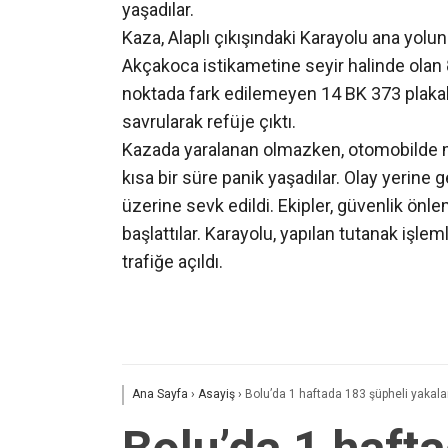
yaşadılar.
Kaza, Alaplı çıkışındaki Karayolu ana yolu
Akçakoca istikametine seyir halinde olan 8
noktada fark edilemeyen 14 BK 373 plaka
savrularak refüje çıktı.
Kazada yaralanan olmazken, otomobilde ma
kısa bir süre panik yaşadılar. Olay yerine g
üzerine sevk edildi. Ekipler, güvenlik önleml
başlattılar. Karayolu, yapılan tutanak işlem
trafiğe açıldı.
Ana Sayfa
›
Asayiş
›
Bolu’da 1 haftada 183 şüpheli yakala