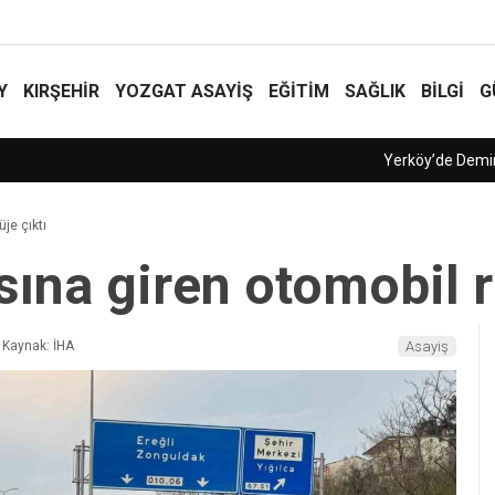
Y
KIRŞEHİR
YOZGAT ASAYIŞ
EĞİTİM
SAĞLIK
BİLGİ
G
üje çıktı
sına giren otomobil r
Kaynak: İHA
Asayiş