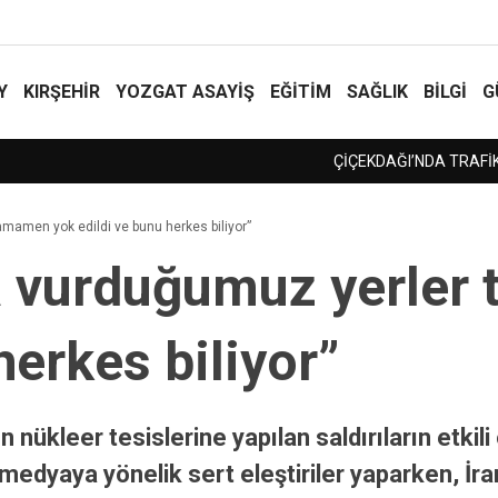
Y
KIRŞEHİR
YOZGAT ASAYIŞ
EĞİTİM
SAĞLIK
BİLGİ
G
amamen yok edildi ve bunu herkes biliyor”
da vurduğumuz yerler
herkes biliyor”
nükleer tesislerine yapılan saldırıların etkili
 medyaya yönelik sert eleştiriler yaparken, İr