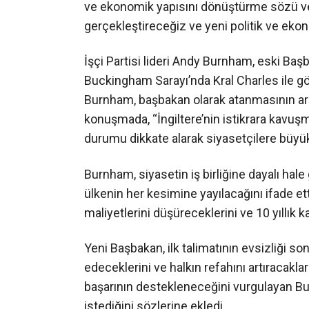
ve ekonomik yapısını dönüştürme sözü ver
gerçekleştireceğiz ve yeni politik ve eko
İşçi Partisi lideri Andy Burnham, eski Baş
Buckingham Sarayı’nda Kral Charles ile g
Burnham, başbakan olarak atanmasının ar
konuşmada, “İngiltere’nin istikrara kavuşm
durumu dikkate alarak siyasetçilere büyü
Burnham, siyasetin iş birliğine dayalı hale
ülkenin her kesimine yayılacağını ifade et
maliyetlerini düşüreceklerini ve 10 yıllık 
Yeni Başbakan, ilk talimatının evsizliği so
edeceklerini ve halkın refahını artıracaklar
başarının destekleneceğini vurgulayan Bur
istediğini sözlerine ekledi.