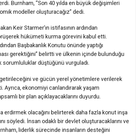
di. Burnham, “Son 40 yılda en büyük değişimleri
nomik modeller oluşturacağız” dedi.
bakan Keir Starmer’ın istifasının ardından
örüşerek hükümeti kurma görevini kabul etti.
dından Başbakanlık Konutu önünde yaptığı
ası gerektiğini” belirtti ve ülkenin içinde bulunduğu
k sorumluluklar düştüğünü vurguladı.
 getirileceğini ve gücün yerel yönetimlere verilerek
ti. Ayrıca, ekonomiyi canlandırarak yaşam
kapsamlı bir plan açıklayacaklarını duyurdu.
na erdirmek olacağını belirterek daha fazla konut inşa
ını söyledi. İnsan odaklı bir devlet oluşturacaklarını ve
nham, liderlik sürecinde insanların desteğini