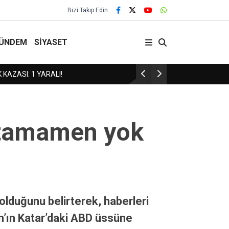
Bizi Takip Edin
ÜNDEM
SİYASET
Yozgat Karate Takımından Bronz Madalya!
 tamamen yok
 olduğunu belirterek, haberleri
an’ın Katar’daki ABD üssüne