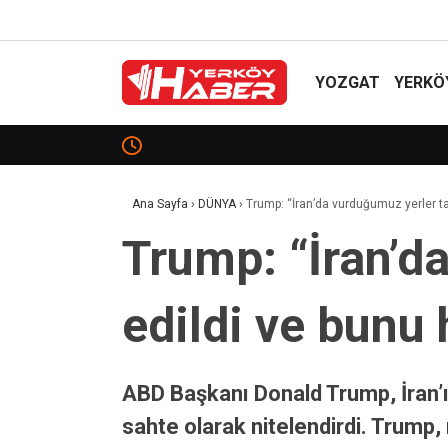
YOZGAT
YERKÖ
ÇİÇEKDAĞI’NDA TRAFİK KAZASI: 1 YARALI!
Ana Sayfa
›
DÜNYA
›
Trump: “İran’da vurduğumuz yerler t
Trump: “İran’
edildi ve bunu 
ABD Başkanı Donald Trump, İran’ın 
sahte olarak nitelendirdi. Trump,