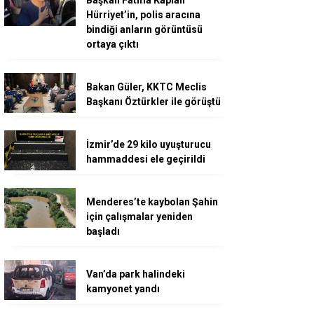
Hürriyet’in, polis aracına
bindiği anların görüntüsü
ortaya çıktı
Bakan Güler, KKTC Meclis
Başkanı Öztürkler ile görüştü
İzmir’de 29 kilo uyuşturucu
hammaddesi ele geçirildi
Menderes’te kaybolan Şahin
için çalışmalar yeniden
başladı
Van’da park halindeki
kamyonet yandı