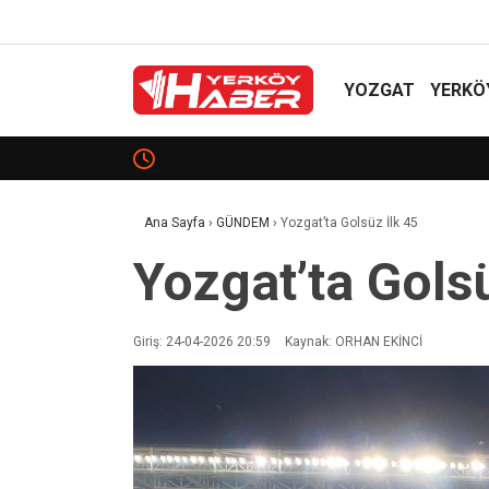
YOZGAT
YERKÖ
Davullu Zurnalı Hasat!
Ana Sayfa
›
GÜNDEM
›
Yozgat’ta Golsüz İlk 45
Yozgat’ta Golsü
Giriş: 24-04-2026 20:59
Kaynak: ORHAN EKİNCİ