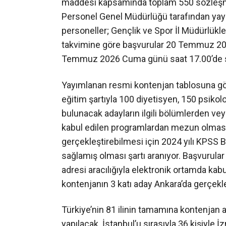
maddesi kapsamında toplam 550 sözleşmeli
Personel Genel Müdürlüğü tarafından yay
personeller; Gençlik ve Spor İl Müdürlükl
takvimine göre başvurular 20 Temmuz 202
Temmuz 2026 Cuma günü saat 17.00’de 
Yayımlanan resmi kontenjan tablosuna göre
eğitim şartıyla 100 diyetisyen, 150 psiko
bulunacak adayların ilgili bölümlerden ve
kabul edilen programlardan mezun olması 
gerçekleştirebilmesi için 2024 yılı KPSS 
sağlamış olması şartı aranıyor. Başvurular
adresi aracılığıyla elektronik ortamda ka
kontenjanın 3 katı aday Ankara’da gerçekle
Türkiye’nin 81 ilinin tamamına kontenjan ay
yapılacak. İstanbul’u sırasıyla 36 kişiyle İz