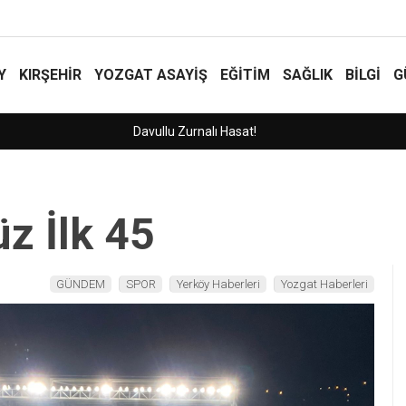
Y
KIRŞEHİR
YOZGAT ASAYIŞ
EĞİTİM
SAĞLIK
BİLGİ
G
z İlk 45
GÜNDEM
SPOR
Yerköy Haberleri
Yozgat Haberleri