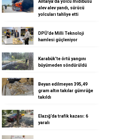
Antalya’da yolcu midibüsü
alev alev yandı, sürücü
yolcuları tahliye etti
DPÜ’de Milli Teknoloji
hamlesi güçleniyor
Karabük’te örtü yangını
büyümeden söndürüldü
Beyan edilmeyen 395,49
gram altın takılar gümrüğe
takıldı
Elazığ’da trafik kazası: 6
yaralı