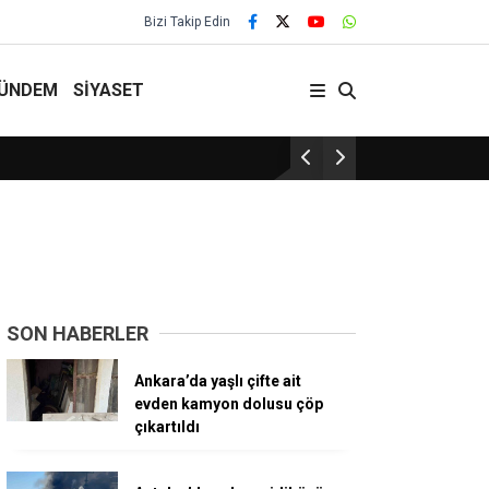
Bizi Takip Edin
ÜNDEM
SİYASET
Kaçak Kazı Yapan 5 Şüpheli Yakalandı!
SON HABERLER
Ankara’da yaşlı çifte ait
evden kamyon dolusu çöp
çıkartıldı