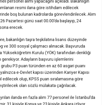
 personel alımı yapacağını açıkladı. Bakanlığın
ımlanan resmi ilana göre istihdam edilecek
erinde boş bulunan kadrolarda görevlendirilecek. Alım
6 Pazartesi günü saat 00.00’da başlayıp, 24
sona erecek.
, bakanlığın taşra teşkilatına lisans düzeyinde
log ve 300 sosyal çalışmacı alınacak. Başvuruda
ya Yükseköğretim Kurulu (YÖK) tarafından denkliği
gerekiyor. Adayların başvuru işlemlerini
B grubu P3 puan türünden en az 60 asgari puanı
 yalnızca e-Devlet kapısı üzerinden Kariyer Kapısı
bul edilecek olup, KPSS puan sıralamasına göre
ştirilecek olan sözlü mülakata çağrılacak.
rılan ilanda en fazla alım 77 personel ile İstanbul’da
mir, 31 kişiyle Konya ve 23 kişiyle Ankara izliyor.